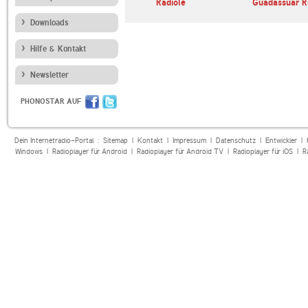
M
La Mega Tgn
Radiolé
Guadassuar R
Downloads
Hilfe & Kontakt
Newsletter
PHONOSTAR AUF
Dein Internetradio-Portal :
Sitemap
|
Kontakt
|
Impressum
|
Datenschutz
|
Entwickler
|
Windows
|
Radioplayer für Android
|
Radioplayer für Android TV
|
Radioplayer für iOS
|
R