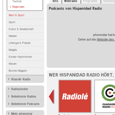
Info
Webradio
Programm
Sendun
Technik
Regionales
Podcasts von Hispanidad Radio
Wort & Sport
Sport
Kultur & Gesellschaft
phonostar hat k
Medien
Gehe auf die
Website des
Lifestyle & Freizeit
Religiös
Kinder-Nachrichten
Wissen
Buntes Magazin
WER HISPANIDAD RADIO HÖRT,
Klassik-Radio
Radiosender
Beliebteste Radios
Beliebteste Podcasts
Mein phonostar