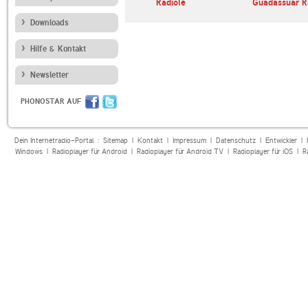
M
La Mega Tgn
Radiolé
Guadassuar R
Downloads
Hilfe & Kontakt
Newsletter
PHONOSTAR AUF
Dein Internetradio-Portal :
Sitemap
|
Kontakt
|
Impressum
|
Datenschutz
|
Entwickler
|
Windows
|
Radioplayer für Android
|
Radioplayer für Android TV
|
Radioplayer für iOS
|
R