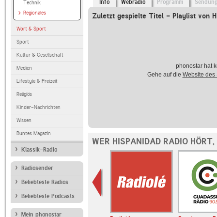
Info
Webradio
Programm
Sendun
Technik
Regionales
Zuletzt gespielte Titel - Playlist von 
Wort & Sport
Sport
Kultur & Gesellschaft
phonostar hat k
Medien
Gehe auf die
Website des
Lifestyle & Freizeit
Religiös
Kinder-Nachrichten
Wissen
Buntes Magazin
WER HISPANIDAD RADIO HÖRT,
Klassik-Radio
Radiosender
Beliebteste Radios
Beliebteste Podcasts
Mein phonostar