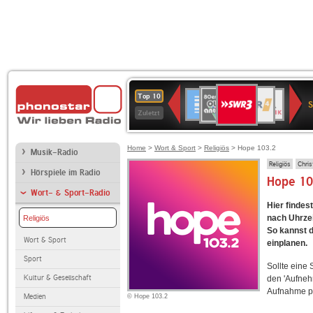
SWR3
80er
WDR
Deutschlandfunk
NDR
BR-
SWR
Top 10
90er
4
2
KLASSIK
Kultur
Zuletzt
OLDIE
ANTENNE
Home
>
Wort & Sport
>
Religiös
> Hope 103.2
Musik-Radio
Religiös
Chris
Hörspiele im Radio
Hope 10
Wort- & Sport-Radio
Hier findes
nach Uhrzei
Religiös
So kannst d
Wort & Sport
einplanen.
Sport
Sollte eine
Kultur & Gesellschaft
den 'Aufneh
Aufnahme p
Medien
© Hope 103.2