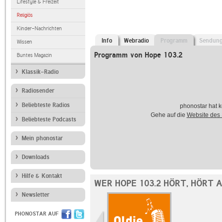
Lifestyle & Freizeit
Religiös
Kinder-Nachrichten
Info
Webradio
Programm
Sendun
Wissen
Programm von Hope 103.2
Buntes Magazin
Klassik-Radio
Radiosender
Beliebteste Radios
phonostar hat k
Gehe auf die
Website des
Beliebteste Podcasts
Mein phonostar
Downloads
Hilfe & Kontakt
WER HOPE 103.2 HÖRT, HÖRT 
Newsletter
PHONOSTAR AUF