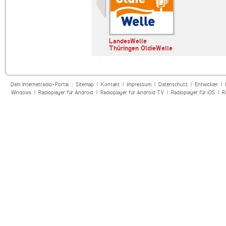
LandesWelle
Thüringen OldieWelle
Dein Internetradio-Portal :
Sitemap
|
Kontakt
|
Impressum
|
Datenschutz
|
Entwickler
|
Windows
|
Radioplayer für Android
|
Radioplayer für Android TV
|
Radioplayer für iOS
|
R