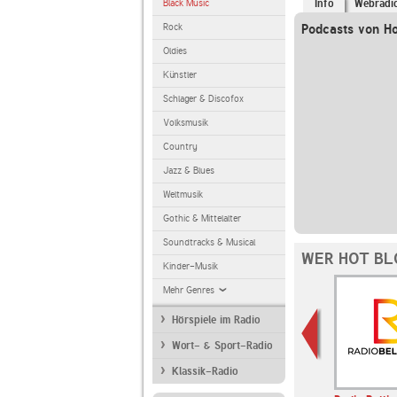
Black Music
Info
Webradi
Rock
Podcasts von Ho
Oldies
Künstler
Schlager & Discofox
Volksmusik
Country
Jazz & Blues
Weltmusik
Gothic & Mittelalter
Soundtracks & Musical
WER HOT BL
Kinder-Musik
Mehr Genres
Hörspiele im Radio
Wort- & Sport-Radio
Klassik-Radio