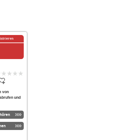
istrieren
m von
 abrufen und
nhören
men