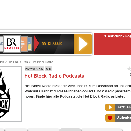
Anmelden / Reg
BR-
DR
Deutschlandfunk
3
Deutschlandfunk
80er
NDR
ANTENNE
SWR
KLASSIK
BR-KLASSIK
Kultur
90er
2
BAYERN
Kultur
OLDIE
ANTENNE
usic
>
Hip-Hop & Rap
> Hot Block Radio
Hip-Hop & Rap
RnB
Hot Block Radio Podcasts
Hot Block Radio bietet dir viele Inhalte zum Download an. In For
Podcasts kannst du diese Inhalte von Hot Block Radio jederzeit
hören. Finde hier alle Podcasts, die Hot Block Radio anbietet.
Jetzt a
Aufneh