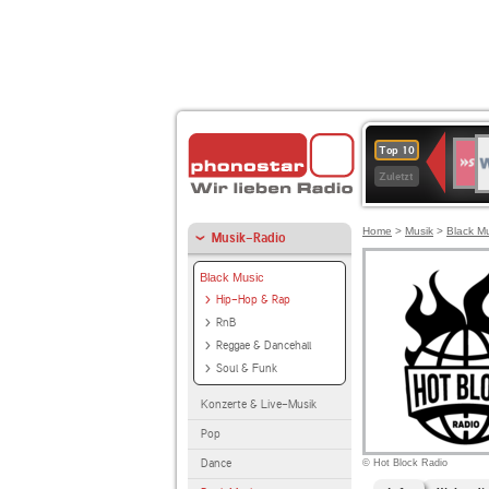
W
SWR
Top 10
4
Zuletzt
Home
>
Musik
>
Black M
Musik-Radio
Black Music
Hip-Hop & Rap
RnB
Reggae & Dancehall
Soul & Funk
Konzerte & Live-Musik
Pop
Dance
© Hot Block Radio