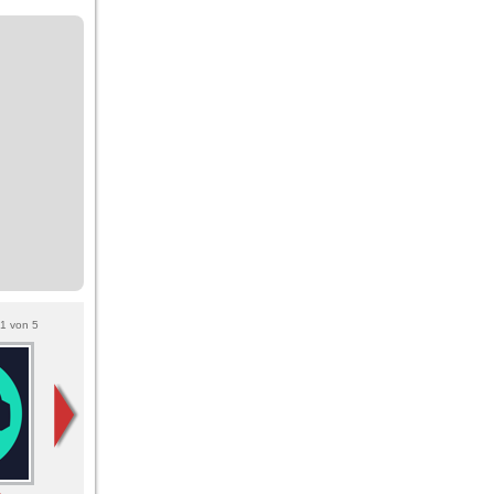
1
von
5