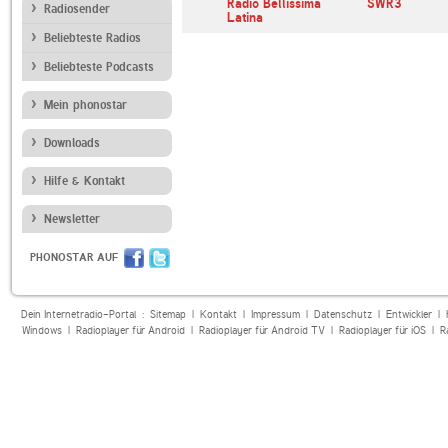
io Monte
STAR FM
Radio Bellissima
SWR3
Radiosender
lia
Latina
Beliebteste Radios
Beliebteste Podcasts
Mein phonostar
Downloads
Hilfe & Kontakt
Newsletter
PHONOSTAR AUF
Dein Internetradio-Portal :
Sitemap
|
Kontakt
|
Impressum
|
Datenschutz
|
Entwickler
|
Windows
|
Radioplayer für Android
|
Radioplayer für Android TV
|
Radioplayer für iOS
|
R