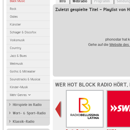
Black Music
Info
Webradio
Programm
Sendun
Rock
Zuletzt gespielte Titel - Playlist von 
Oldies
Künstler
Schlager & Discofox
phonostar hat k
Volksmusik
Gehe auf die
Website des
Country
Jazz & Blues
Weltmusik
Gothic & Mittelalter
Soundtracks & Musical
WER HOT BLOCK RADIO HÖRT,
Kinder-Musik
Mehr Genres
Hörspiele im Radio
Wort- & Sport-Radio
Klassik-Radio