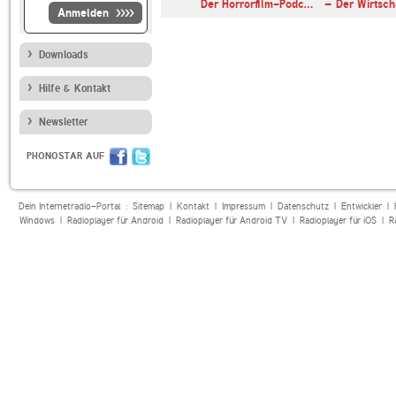
n - Der Nr. …
Der Horrorfilm-Podc…
– Der Wirtsc
Anmelden
Downloads
Hilfe & Kontakt
Newsletter
PHONOSTAR AUF
Dein Internetradio-Portal :
Sitemap
|
Kontakt
|
Impressum
|
Datenschutz
|
Entwickler
|
Windows
|
Radioplayer für Android
|
Radioplayer für Android TV
|
Radioplayer für iOS
|
R