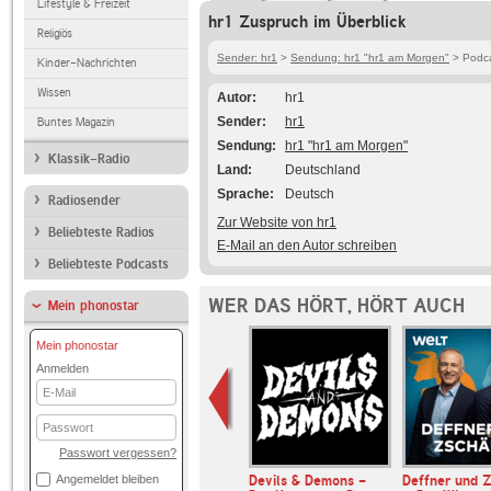
Lifestyle & Freizeit
hr1 Zuspruch im Überblick
Religiös
Sender: hr1
>
Sendung: hr1 "hr1 am Morgen"
> Podca
Kinder-Nachrichten
Wissen
Autor
hr1
Sender
hr1
Buntes Magazin
Sendung
hr1 "hr1 am Morgen"
Klassik-Radio
Land
Deutschland
Sprache
Deutsch
Radiosender
Zur Website von hr1
Beliebteste Radios
E-Mail an den Autor schreiben
Beliebteste Podcasts
WER DAS HÖRT, HÖRT AUCH
Mein phonostar
Mein phonostar
Anmelden
E-
Mail
Passwort
Passwort vergessen?
muss ein
Angemeldet bleiben
Devils & Demons -
Deffner und Z