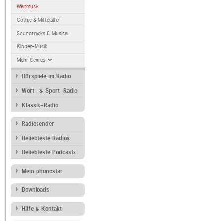
Weltmusik
Gothic & Mittelalter
Soundtracks & Musical
Kinder-Musik
Mehr Genres
Hörspiele im Radio
Wort- & Sport-Radio
Klassik-Radio
Radiosender
Beliebteste Radios
Beliebteste Podcasts
Mein phonostar
Downloads
Hilfe & Kontakt