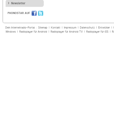
Newsletter
PHONOSTAR AUF
Dein Internetradio-Portal :
Sitemap
|
Kontakt
|
Impressum
|
Datenschutz
|
Entwickler
|
Windows
|
Radioplayer für Android
|
Radioplayer für Android TV
|
Radioplayer für iOS
|
R