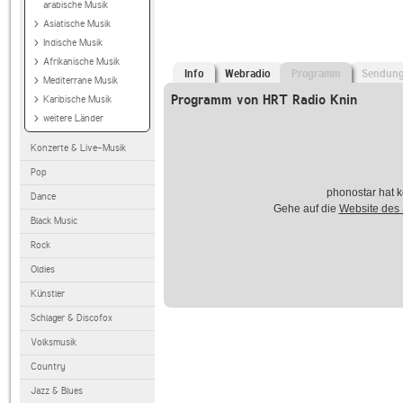
arabische Musik
Asiatische Musik
Indische Musik
Afrikanische Musik
Info
Webradio
Programm
Sendun
Mediterrane Musik
Programm von HRT Radio Knin
Karibische Musik
weitere Länder
Konzerte & Live-Musik
Pop
phonostar hat k
Dance
Gehe auf die
Website des
Black Music
Rock
Oldies
Künstler
Schlager & Discofox
Volksmusik
Country
Jazz & Blues