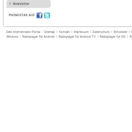
Newsletter
PHONOSTAR AUF
Dein Internetradio-Portal :
Sitemap
|
Kontakt
|
Impressum
|
Datenschutz
|
Entwickler
|
Windows
|
Radioplayer für Android
|
Radioplayer für Android TV
|
Radioplayer für iOS
|
R