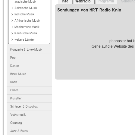
Info
Webradio
Programm
Sendun
arabische Musik
Asiatische Musik
Sendungen von HRT Radio Knin
Indische Musik
Afrikanische Musik
Mediterrane Musik
Karibische Musik
weitere Länder
phonostar hat k
Gehe auf die
Website des
Konzerte & Live-Musik
Pop
Dance
Black Music
Rock
Oldies
Künstler
Schlager & Discofox
Volksmusik
Country
Jazz & Blues