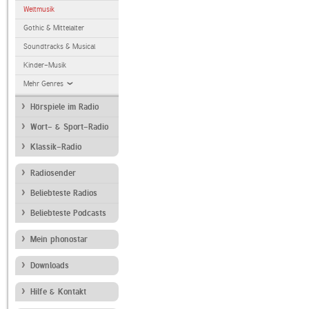
Weltmusik
Gothic & Mittelalter
Soundtracks & Musical
Kinder-Musik
Mehr Genres
Hörspiele im Radio
Wort- & Sport-Radio
Klassik-Radio
Radiosender
Beliebteste Radios
Beliebteste Podcasts
Mein phonostar
Downloads
Hilfe & Kontakt