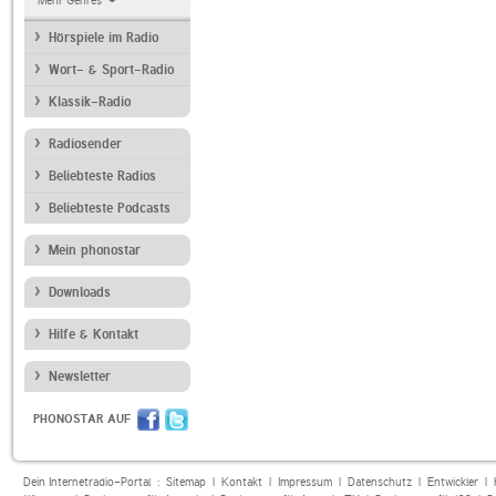
Mehr Genres
Hörspiele im Radio
Wort- & Sport-Radio
Klassik-Radio
Radiosender
Beliebteste Radios
Beliebteste Podcasts
Mein phonostar
Downloads
Hilfe & Kontakt
Newsletter
PHONOSTAR AUF
Dein Internetradio-Portal :
Sitemap
|
Kontakt
|
Impressum
|
Datenschutz
|
Entwickler
|