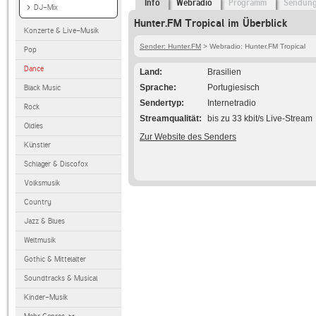
Info
Webradio
Programm
Sendun
DJ-Mix
Hunter.FM Tropical im Überblick
Konzerte & Live-Musik
Sender: Hunter.FM
> Webradio: Hunter.FM Tropical
Pop
Dance
Land
Brasilien
Sprache
Portugiesisch
Black Music
Sendertyp
Internetradio
Rock
Streamqualität
bis zu 33 kbit/s Live-Stream
Oldies
Zur Website des Senders
Künstler
Schlager & Discofox
Volksmusik
Country
Jazz & Blues
Weltmusik
Gothic & Mittelalter
Soundtracks & Musical
Kinder-Musik