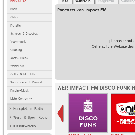
Black Music
Info
Webradio
Programm
Sendun
Rock
Podcasts von Impact FM
Oldies
Künstler
Schlager & Discofox
phonostar hat k
Volksmusik
Gehe auf die
Website des
Country
Jazz & Blues
Weltmusik
Gothic & Mittelalter
Soundtracks & Musical
WER IMPACT FM DISCO FUNK 
Kinder-Musik
Mehr Genres
Hörspiele im Radio
Wort- & Sport-Radio
Klassik-Radio