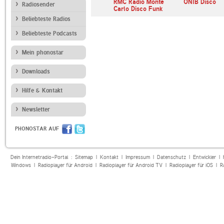
io Funk Music
DanceGroove Radio
RMC Radio Monte
ONIB Disco
Radiosender
Carlo Disco Funk
Beliebteste Radios
Beliebteste Podcasts
Mein phonostar
Downloads
Hilfe & Kontakt
Newsletter
PHONOSTAR AUF
Dein Internetradio-Portal :
Sitemap
|
Kontakt
|
Impressum
|
Datenschutz
|
Entwickler
|
Windows
|
Radioplayer für Android
|
Radioplayer für Android TV
|
Radioplayer für iOS
|
R