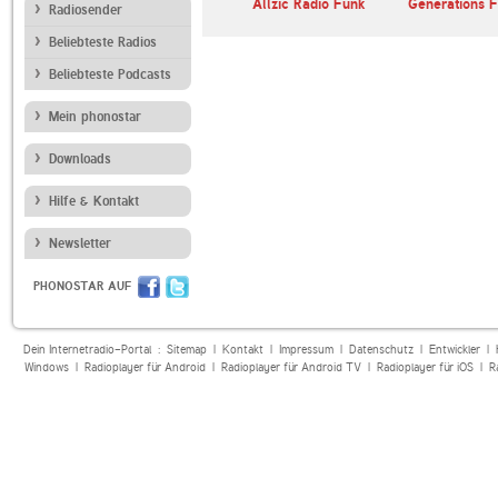
WDR 2
Allzic Radio Funk
Generations 
Radiosender
Beliebteste Radios
Beliebteste Podcasts
Mein phonostar
Downloads
Hilfe & Kontakt
Newsletter
PHONOSTAR AUF
Dein Internetradio-Portal :
Sitemap
|
Kontakt
|
Impressum
|
Datenschutz
|
Entwickler
|
Windows
|
Radioplayer für Android
|
Radioplayer für Android TV
|
Radioplayer für iOS
|
R