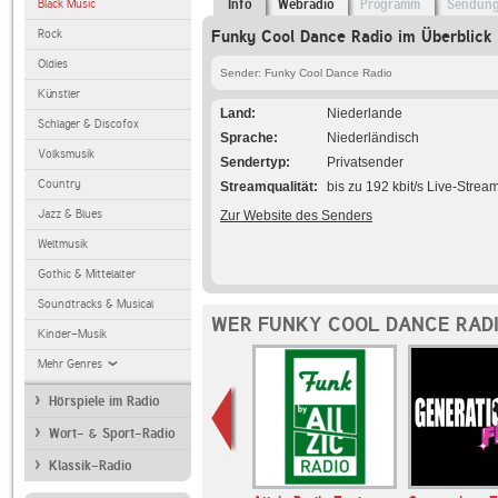
Black Music
Info
Webradio
Programm
Sendun
Rock
Funky Cool Dance Radio im Überblick
Oldies
Sender: Funky Cool Dance Radio
Künstler
Land
Niederlande
Schlager & Discofox
Sprache
Niederländisch
Volksmusik
Sendertyp
Privatsender
Country
Streamqualität
bis zu 192 kbit/s Live-Strea
Jazz & Blues
Zur Website des Senders
Weltmusik
Gothic & Mittelalter
Soundtracks & Musical
WER FUNKY COOL DANCE RADI
Kinder-Musik
Mehr Genres
Hörspiele im Radio
Wort- & Sport-Radio
Klassik-Radio