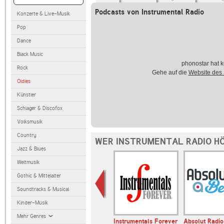
Podcasts von Instrumental Radio
Konzerte & Live-Musik
Pop
Dance
Black Music
phonostar hat k
Rock
Gehe auf die
Website des
Oldies
Künstler
Schlager & Discofox
Volksmusik
Country
WER INSTRUMENTAL RADIO HÖ
Jazz & Blues
Weltmusik
Gothic & Mittelalter
Soundtracks & Musical
Kinder-Musik
Mehr Genres
Royal Radio
Instrumentals Forever
Absolut Radio