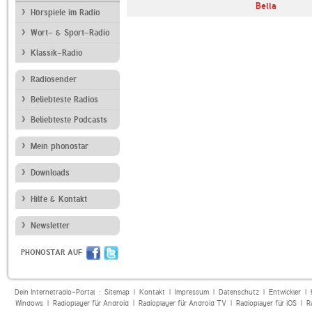
Instrumental
Bella
Hörspiele im Radio
Wort- & Sport-Radio
Klassik-Radio
Radiosender
Beliebteste Radios
Beliebteste Podcasts
Mein phonostar
Downloads
Hilfe & Kontakt
Newsletter
PHONOSTAR AUF
Dein Internetradio-Portal :
Sitemap
|
Kontakt
|
Impressum
|
Datenschutz
|
Entwickler
|
Windows
|
Radioplayer für Android
|
Radioplayer für Android TV
|
Radioplayer für iOS
|
R