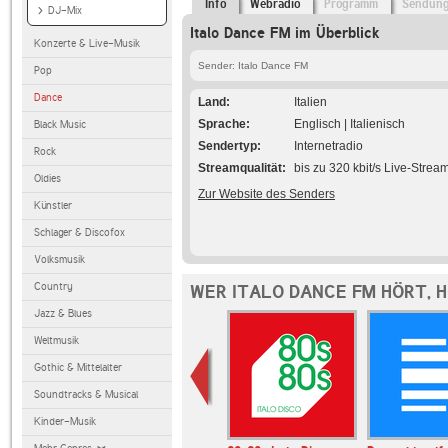
Info
Webradio
Programm
Sendun
DJ-Mix
Italo Dance FM im Überblick
Konzerte & Live-Musik
Sender: Italo Dance FM
Pop
Dance
Land
Italien
Sprache
Englisch | Italienisch
Black Music
Sendertyp
Internetradio
Rock
Streamqualität
bis zu 320 kbit/s Live-Strea
Oldies
Zur Website des Senders
Künstler
Schlager & Discofox
Volksmusik
Country
WER ITALO DANCE FM HÖRT, 
Jazz & Blues
Weltmusik
Gothic & Mittelalter
Soundtracks & Musical
Kinder-Musik