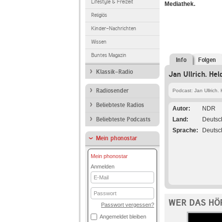
Lifestyle & Freizeit
Mediathek.
Religiös
Kinder-Nachrichten
Wissen
Buntes Magazin
Info
Folgen
Klassik-Radio
Jan Ullrich. Hel
Radiosender
Podcast: Jan Ullrich. 
Beliebteste Radios
Autor
NDR
Beliebteste Podcasts
Land
Deutsc
Sprache
Deutsc
Mein phonostar
Mein phonostar
Anmelden
E-
Mail
Passwort
WER DAS HÖ
Passwort vergessen?
Angemeldet bleiben