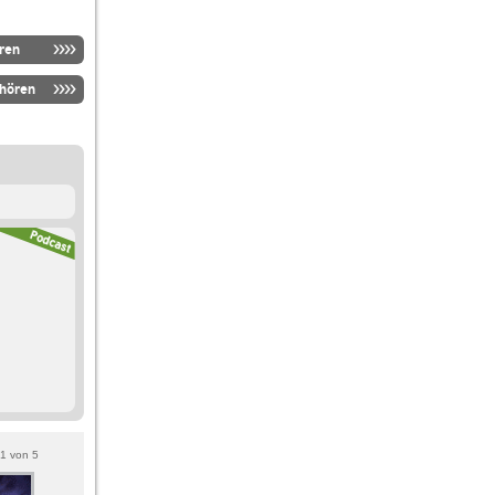
ren
nhören
1
von
5