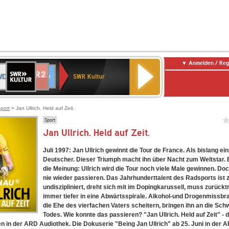
Anmelden / Reg
SWR
DR
NDR
ENNE
80er
SWR3
WDR
BR-
Deutschlandfunk
Deutschlandfunk
Kultur
SWR Kultur
2
ERN
90er
4
KLASSIK
Kultur
OLDIE
ANTENNE
port
> Jan Ullrich. Held auf Zeit.
Sport
Jan Ullrich. Held auf Zeit.
Juli 1997: Jan Ullrich gewinnt die Tour de France. Als bislang ein
Deutscher. Dieser Triumph macht ihn über Nacht zum Weltstar. Ei
die Meinung: Ullrich wird die Tour noch viele Male gewinnen. Do
nie wieder passieren. Das Jahrhunderttalent des Radsports ist 
undiszipliniert, dreht sich mit im Dopingkarussell, muss zurückt
immer tiefer in eine Abwärtsspirale. Alkohol-und Drogenmissbr
die Ehe des vierfachen Vaters scheitern, bringen ihn an die Sch
Todes. Wie konnte das passieren? "Jan Ullrich. Held auf Zeit" - 
gen in der ARD Audiothek. Die Dokuserie "Being Jan Ullrich" ab 25. Juni in der 