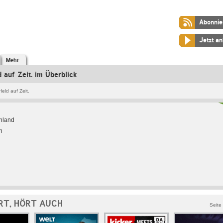
Abonnie
Jetzt a
Mehr
d auf Zeit. im Überblick
Held auf Zeit.
hland
h
RT, HÖRT AUCH
Seite