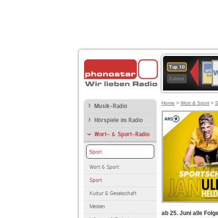
W
ANT
Top 10
2
BAY
Zuletzt
Home
>
Wort & Sport
>
S
Musik-Radio
Hörspiele im Radio
Wort- & Sport-Radio
Sport
Wort & Sport
Sport
Kultur & Gesellschaft
Medien
ab 25. Juni alle Fol