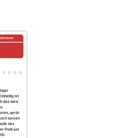
istrieren
ziger
nhellig ist
ch das wird
zu
reten, gerät
auch lassen
welle des
der Podcast
ARD