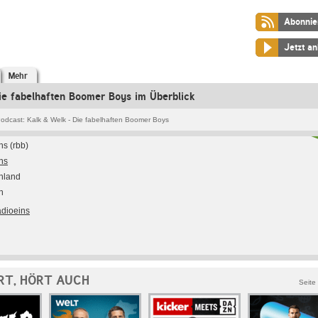
Abonnie
Jetzt a
Mehr
ie fabelhaften Boomer Boys im Überblick
odcast: Kalk & Welk - Die fabelhaften Boomer Boys
ns (rbb)
ns
hland
h
adioeins
RT, HÖRT AUCH
Seite