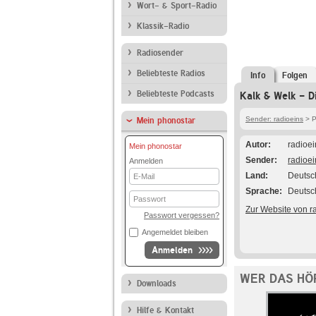
Wort- & Sport-Radio
Klassik-Radio
Radiosender
Beliebteste Radios
Info
Folgen
Beliebteste Podcasts
Kalk & Welk - D
Sender: radioeins
> P
Mein phonostar
Autor
radioei
Mein phonostar
Sender
radioei
Anmelden
E-
Land
Deutsc
Mail
Sprache
Deutsc
Passwort
Zur Website von r
Passwort vergessen?
Angemeldet bleiben
Anmelden
WER DAS HÖ
Downloads
Hilfe & Kontakt