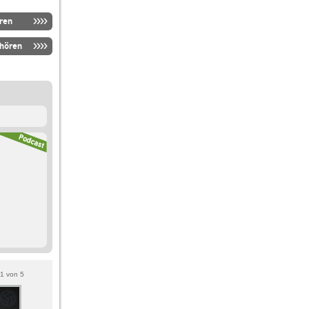
ren
nhören
1
von
5