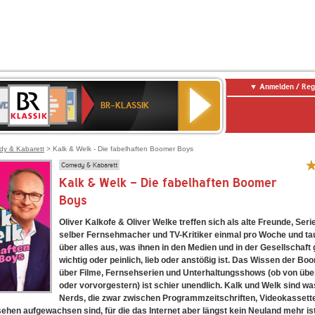
Anmelden / Reg
BR-
DR
Deutschlandfunk
3
Deutschlandfunk
80er
NDR
ANTENNE
SWR
KLASSIK
BR-KLASSIK
Kultur
90er
2
BAYERN
Kultur
OLDIE
ANTENNE
y & Kabarett
> Kalk & Welk - Die fabelhaften Boomer Boys
Comedy & Kabarett
Kalk & Welk - Die fabelhaften Boomer
Boys
Oliver Kalkofe & Oliver Welke treffen sich als alte Freunde, Seri
selber Fernsehmacher und TV-Kritiker einmal pro Woche und ta
über alles aus, was ihnen in den Medien und in der Gesellschaft
wichtig oder peinlich, lieb oder anstößig ist. Das Wissen der B
über Filme, Fernsehserien und Unterhaltungsshows (ob von üb
oder vorvorgestern) ist schier unendlich. Kalk und Welk sind w
Nerds, die zwar zwischen Programmzeitschriften, Videokassett
hen aufgewachsen sind, für die das Internet aber längst kein Neuland mehr ist