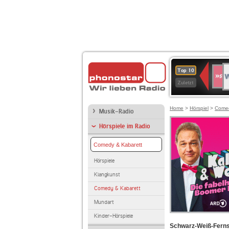
W
SWR
Top 10
4
Zuletzt
Home
>
Hörspiel
>
Comed
Musik-Radio
Hörspiele im Radio
Comedy & Kabarett
Hörspiele
Klangkunst
Comedy & Kabarett
Mundart
Kinder-Hörspiele
Schwarz-Weiß-Fernse