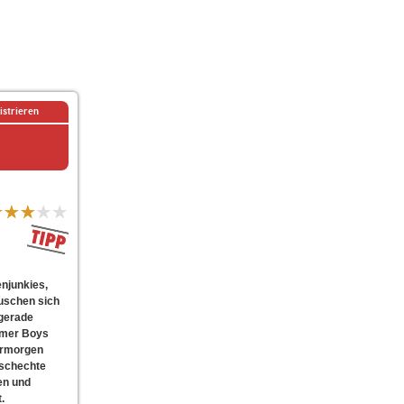
istrieren
enjunkies,
uschen sich
 gerade
oomer Boys
ermorgen
aschechte
en und
.