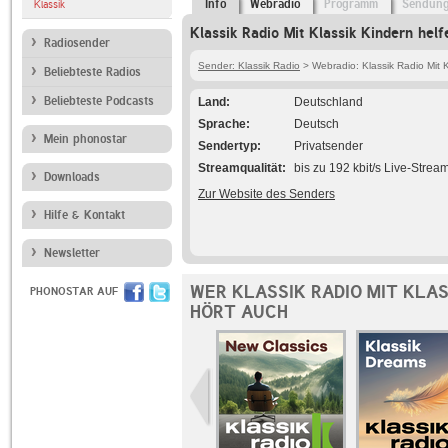
Info
Webradio
Programm
Sendun
Klassik
Klassik Radio Mit Klassik Kindern helf
Radiosender
Sender: Klassik Radio
> Webradio: Klassik Radio Mit K
Beliebteste Radios
Beliebteste Podcasts
Land
Deutschland
Sprache
Deutsch
Mein phonostar
Sendertyp
Privatsender
Streamqualität
bis zu 192 kbit/s Live-Strea
Downloads
Zur Website des Senders
Hilfe & Kontakt
Newsletter
WER KLASSIK RADIO MIT KLAS
PHONOSTAR AUF
HÖRT AUCH