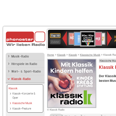
80er
Deutschlandfunk
SWR3
NDR
WDR
SWR
Top 10
8
90er
2
4
Kultur
Zuletzt
OLDIE
ANTENNE
Home
>
Klassik
>
Klassik
>
Klassische Musik
> Klassik Rad
Musik-Radio
Klassische Mu
Hörspiele im Radio
Klassik 
Wort- & Sport-Radio
Der Klassik
Klassik-Radio
besten Mus
Klassik
Klassik-Konzerte &
Oper
Klassische Musik
Klassik-Feature
© Klassik Radio