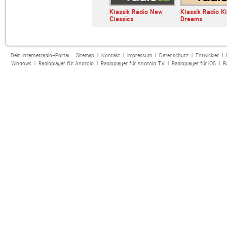
Klassik Radio New
Klassik Radio Kl
Classics
Dreams
Dein Internetradio-Portal :
Sitemap
|
Kontakt
|
Impressum
|
Datenschutz
|
Entwickler
|
Windows
|
Radioplayer für Android
|
Radioplayer für Android TV
|
Radioplayer für iOS
|
R