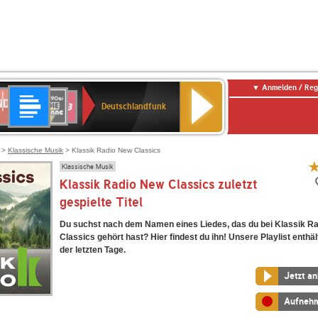
Anmelden / Reg
Deutschlandfunk
DR
80er
SWR3
Deutschlandfunk
90er
r
OLDIE
ANTENNE
>
Klassische Musik
> Klassik Radio New Classics
Klassische Musik
Klassik Radio New Classics zuletzt
gespielte Titel
Du suchst nach dem Namen eines Liedes, das du bei Klassik R
Classics gehört hast? Hier findest du ihn! Unsere Playlist enthäl
der letzten Tage.
Jetzt a
Aufneh