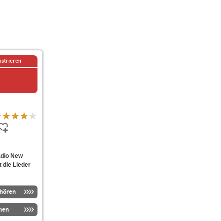
istrieren
adio New
t die Lieder
nhören
men