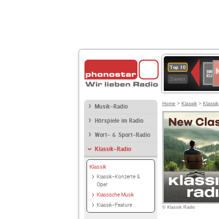
N
SWR
Top 10
2
Kultu
Zuletzt
Home
>
Klassik
>
Klassik
Musik-Radio
Hörspiele im Radio
Wort- & Sport-Radio
Klassik-Radio
Klassik
Klassik-Konzerte &
Oper
Klassische Musik
Klassik-Feature
© Klassik Radio