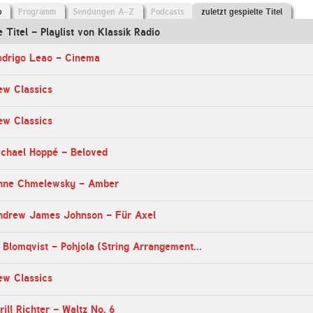
o
Programm
Sendungen A-Z
Podcasts
zuletzt gespielte Titel
e Titel - Playlist von Klassik Radio
odrigo Leao - Cinema
ew Classics
ew Classics
ichael Hoppé - Beloved
Anne Chmelewsky - Amber
ndrew James Johnson - Für Axel
06:54 Uhr - A. Blomqvist - Pohjola (String Arrangement by Carlos Hof)
ew Classics
ill Richter - Waltz No. 6