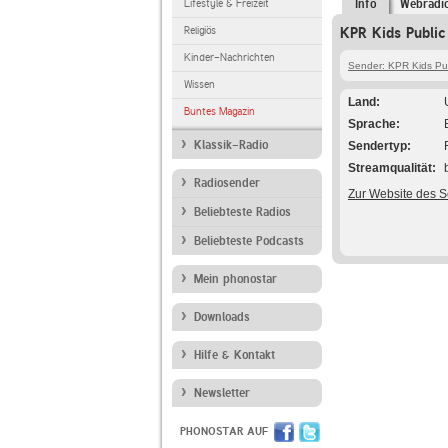
Lifestyle & Freizeit
Info
Webradi
Religiös
KPR Kids Public
Kinder-Nachrichten
Sender: KPR Kids Pub
Wissen
Land
Buntes Magazin
Sprache
Klassik-Radio
Sendertyp
Streamqualität
Radiosender
Zur Website des 
Beliebteste Radios
Beliebteste Podcasts
Mein phonostar
Downloads
Hilfe & Kontakt
Newsletter
PHONOSTAR AUF