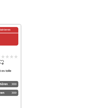
istrieren
 es tolle
nhören
men