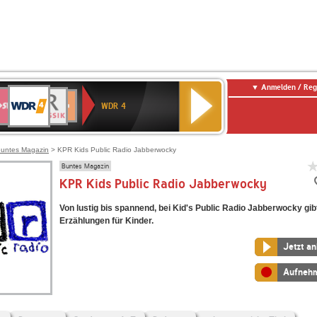
Anmelden / Reg
WDR
WR3
BR-
Deutschlandfunk
NDR
Deutschlandfunk
SWR
4
WDR 4
KLASSIK
2
Kultur
Kultur
E
ENNE
untes Magazin
> KPR Kids Public Radio Jabberwocky
Buntes Magazin
KPR Kids Public Radio Jabberwocky
Von lustig bis spannend, bei Kid's Public Radio Jabberwocky gibt
Erzählungen für Kinder.
Jetzt a
Aufneh