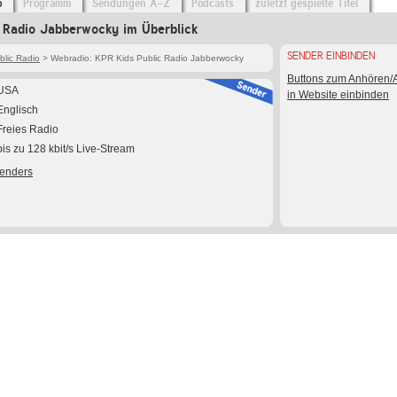
o
Programm
Sendungen A-Z
Podcasts
zuletzt gespielte Titel
 Radio Jabberwocky im Überblick
SENDER EINBINDEN
lic Radio
> Webradio: KPR Kids Public Radio Jabberwocky
Buttons zum Anhören
USA
in Website einbinden
Englisch
Freies Radio
bis zu 128 kbit/s Live-Stream
Senders