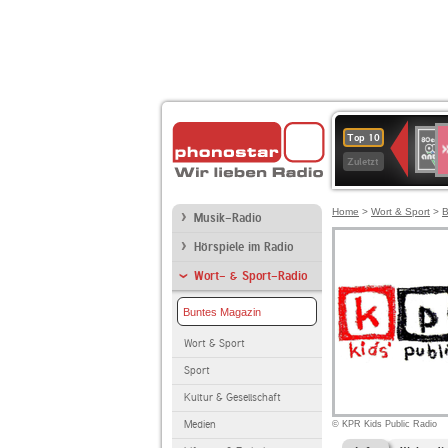
S
80er
Top 10
90er
Zuletzt
OLDI
ANT
Home
>
Wort & Sport
>
B
Musik-Radio
Hörspiele im Radio
Wort- & Sport-Radio
Buntes Magazin
Wort & Sport
Sport
Kultur & Gesellschaft
Medien
© KPR Kids Public Radio