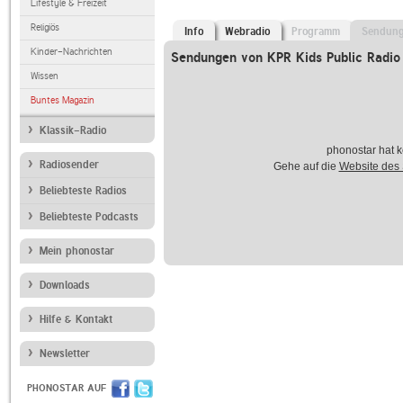
Lifestyle & Freizeit
Religiös
Info
Webradio
Programm
Sendun
Kinder-Nachrichten
Sendungen von KPR Kids Public Radi
Wissen
Buntes Magazin
Klassik-Radio
phonostar hat k
Radiosender
Gehe auf die
Website des
Beliebteste Radios
Beliebteste Podcasts
Mein phonostar
Downloads
Hilfe & Kontakt
Newsletter
PHONOSTAR AUF