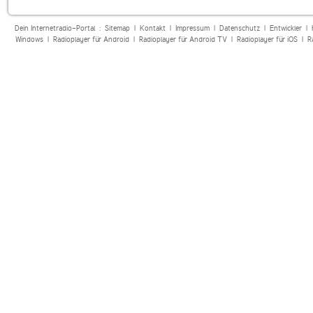
Dein Internetradio-Portal :
Sitemap
|
Kontakt
|
Impressum
|
Datenschutz
|
Entwickler
|
Windows
|
Radioplayer für Android
|
Radioplayer für Android TV
|
Radioplayer für iOS
|
R