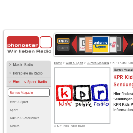
ANTENNE
Deutschlandfunk
WDR
BR-
Deutschlandfunk
80er
SWR3
WDR
NDR
SWR
Top 10
BAYERN
Kultur
2
KLASSIK
90er
4
2
Kultur
Zuletzt
OLDIE
ANTENNE
Home
>
Wort & Sport
>
Buntes Magazin
> KPR Kids Publ
Musik-Radio
Buntes Magazi
Hörspiele im Radio
KPR Kid
Wort- & Sport-Radio
Sendun
Buntes Magazin
Hier findes
Sendungen f
Wort & Sport
KPR Kids P
Information
Sport
Kultur & Gesellschaft
Medien
© KPR Kids Public Radio