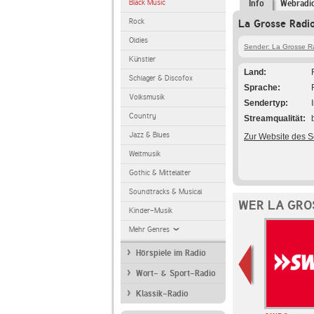
Black Music
Info
Webradi
Rock
La Grosse Radi
Oldies
Sender: La Grosse R
Künstler
Land
Schlager & Discofox
Sprache
Volksmusik
Sendertyp
Country
Streamqualität
Jazz & Blues
Zur Website des 
Weltmusik
Gothic & Mittelalter
Soundtracks & Musical
WER LA GRO
Kinder-Musik
Mehr Genres
Hörspiele im Radio
Wort- & Sport-Radio
Klassik-Radio