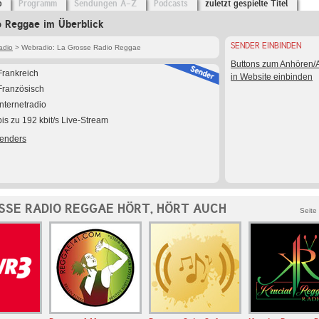
o
Programm
Sendungen A-Z
Podcasts
zuletzt gespielte Titel
o Reggae im Überblick
SENDER EINBINDEN
adio
> Webradio: La Grosse Radio Reggae
Buttons zum Anhören
Frankreich
in Website einbinden
Französisch
Internetradio
bis zu 192 kbit/s Live-Stream
Senders
SSE RADIO REGGAE HÖRT, HÖRT AUCH
Seite