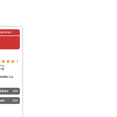
istrieren
Sender La
nhören
men