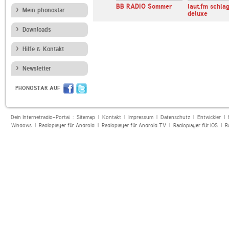
 Tirol
ORF Radio Steiermark
BB RADIO Sommer
laut.fm schla
Mein phonostar
deluxe
Downloads
Hilfe & Kontakt
Newsletter
PHONOSTAR AUF
Dein Internetradio-Portal :
Sitemap
|
Kontakt
|
Impressum
|
Datenschutz
|
Entwickler
|
Windows
|
Radioplayer für Android
|
Radioplayer für Android TV
|
Radioplayer für iOS
|
R