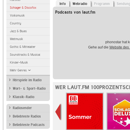
Info
Webradio
Programm
Sendun
Schlager & Discofox
Podcasts von laut.fm
Volksmusik
Country
Jazz & Blues
Weltmusik
phonostar hat k
Gothic & Mittelalter
Gehe auf die
Website des
Soundtracks & Musical
Kinder-Musik
Mehr Genres
Hörspiele im Radio
WER LAUT.FM 100PROZENTSC
Wort- & Sport-Radio
Klassik-Radio
Radiosender
Beliebteste Radios
Beliebteste Podcasts