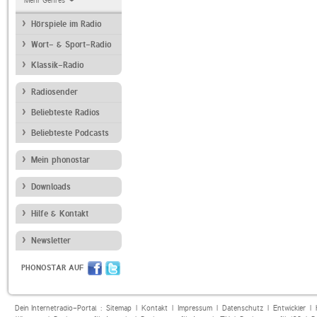
Mehr Genres
Hörspiele im Radio
Wort- & Sport-Radio
Klassik-Radio
Radiosender
Beliebteste Radios
Beliebteste Podcasts
Mein phonostar
Downloads
Hilfe & Kontakt
Newsletter
PHONOSTAR AUF
Dein Internetradio-Portal :
Sitemap
|
Kontakt
|
Impressum
|
Datenschutz
|
Entwickler
|