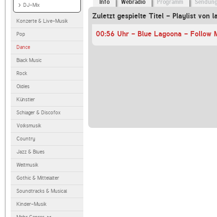
Info
Webradio
Programm
Sendun
DJ-Mix
Zuletzt gespielte Titel - Playlist von l
Konzerte & Live-Musik
00:56 Uhr - Blue Lagoona - Follow 
Pop
Dance
Black Music
Rock
Oldies
Künstler
Schlager & Discofox
Volksmusik
Country
Jazz & Blues
Weltmusik
Gothic & Mittelalter
Soundtracks & Musical
Kinder-Musik