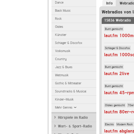
Dance
Info
Webradi
Black Music
Webradios von l
Rock
15836 Webradio
Oldies
Bunt gemischt
laut.fm 1000m
Künstler
Schlager & Discofox
Schlager & Discofox
Volksmusik
laut.fm 1000s
Country
Bunt gemischt
Jazz & Blues
laut.fm 2live
Weltmusik
Gothic & Mittelalter
Bunt gemischt
Soundtracks & Musical
laut.fm 45-rp
Kinder-Musik
Oldies gemischt
70er
Mehr Genres
laut.fm 80er-r
Hörspiele im Radio
Electro
Modern Rock
Wort- & Sport-Radio
laut.fm abglan