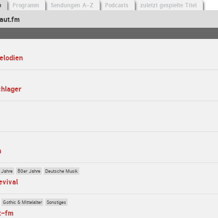
o
Programm
Sendungen A-Z
Podcasts
zuletzt gespielte Titel
aut.fm
elodien
chlager
m
 Jahre
80er Jahre
Deutsche Musik
evival
Gothic & Mittelalter
Sonstiges
z-fm