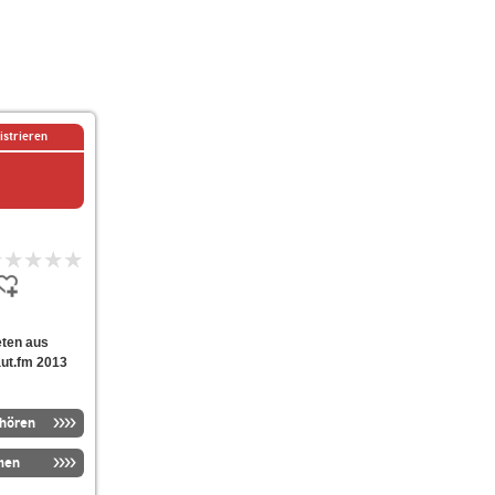
istrieren
ieten aus
aut.fm 2013
nhören
men