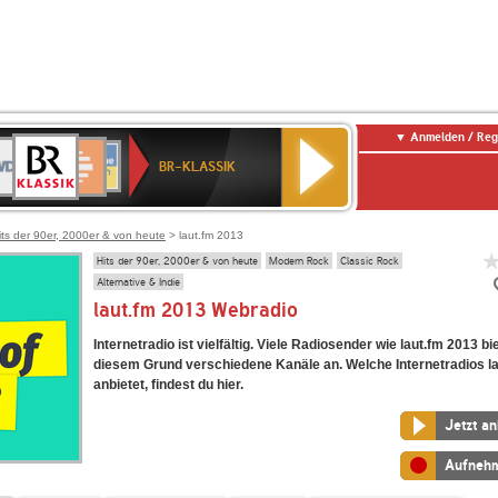
Anmelden / Reg
BR-
DR
Deutschlandfunk
3
Deutschlandfunk
80er
NDR
ANTENNE
SWR
KLASSIK
BR-KLASSIK
Kultur
90er
2
BAYERN
Kultur
OLDIE
ANTENNE
its der 90er, 2000er & von heute
> laut.fm 2013
Hits der 90er, 2000er & von heute
Modern Rock
Classic Rock
Alternative & Indie
laut.fm 2013 Webradio
Internetradio ist vielfältig. Viele Radiosender wie laut.fm 2013 b
diesem Grund verschiedene Kanäle an. Welche Internetradios l
anbietet, findest du hier.
Jetzt a
Aufneh