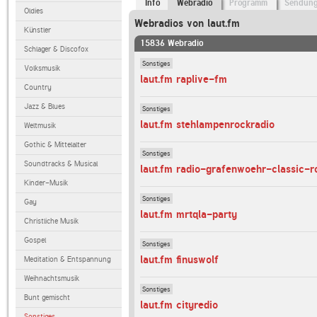
Info
Webradio
Programm
Sendun
Oldies
Webradios von laut.fm
Künstler
15836 Webradio
Schlager & Discofox
Sonstiges
Volksmusik
laut.fm raplive-fm
Country
Jazz & Blues
Sonstiges
laut.fm stehlampenrockradio
Weltmusik
Gothic & Mittelalter
Sonstiges
Soundtracks & Musical
laut.fm radio-grafenwoehr-classic-r
Kinder-Musik
Sonstiges
Gay
laut.fm mrtqla-party
Christliche Musik
Gospel
Sonstiges
laut.fm finuswolf
Meditation & Entspannung
Weihnachtsmusik
Sonstiges
Bunt gemischt
laut.fm cityredio
Sonstiges