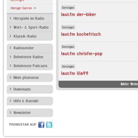
Sonstiges
Weniger Genres
laut.fm der-biker
Hörspiele im Radio
Sonstiges
Wort- & Sport-Radio
laut.fm kochefrisch
Klassik-Radio
Sonstiges
Radiosender
laut.fm chrisfm-pop
Beliebteste Radios
Beliebteste Podcasts
Sonstiges
laut.fm lila99
Mein phonostar
Mehr Webr
Downloads
Hilfe & Kontakt
Newsletter
PHONOSTAR AUF