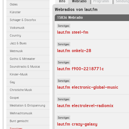
Info
Webradio
Programm
Sendun
Oldies
Webradios von laut.fm
Künstler
15836 Webradio
Schlager & Discofox
Sonstiges
Volksmusik
laut.fm steel-fm
Country
Jazz & Blues
Sonstiges
laut.fm onkelz-28
Weltmusik
Gothic & Mittelalter
Sonstiges
Soundtracks & Musical
laut.fm f900-2218771c
Kinder-Musik
Sonstiges
Gay
laut.fm electronic-global-music
Christliche Musik
Gospel
Sonstiges
laut.fm electrolevel-radiomix
Meditation & Entspannung
Weihnachtsmusik
Sonstiges
Bunt gemischt
laut.fm crazy-galaxy
Sonstiges