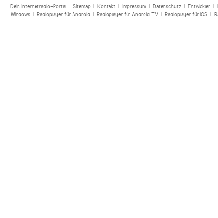
Dein Internetradio-Portal :
Sitemap
|
Kontakt
|
Impressum
|
Datenschutz
|
Entwickler
|
Windows
|
Radioplayer für Android
|
Radioplayer für Android TV
|
Radioplayer für iOS
|
R