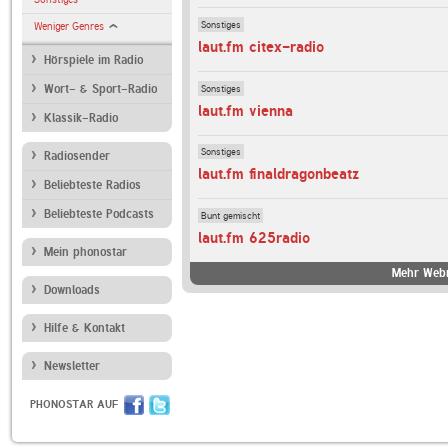
Sonstiges
Weniger Genres
laut.fm citex-radio
Hörspiele im Radio
Sonstiges
Wort- & Sport-Radio
laut.fm vienna
Klassik-Radio
Sonstiges
Radiosender
laut.fm finaldragonbeatz
Beliebteste Radios
Beliebteste Podcasts
Bunt gemischt
laut.fm 625radio
Mein phonostar
Mehr Webr
Downloads
Hilfe & Kontakt
Newsletter
PHONOSTAR AUF