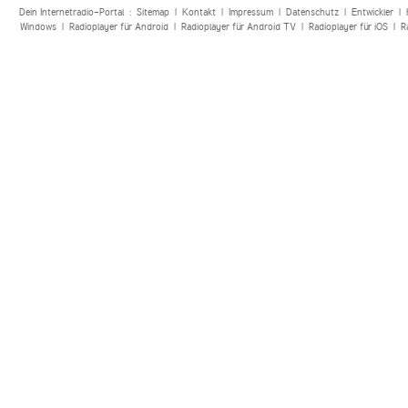
Dein Internetradio-Portal :
Sitemap
|
Kontakt
|
Impressum
|
Datenschutz
|
Entwickler
|
Windows
|
Radioplayer für Android
|
Radioplayer für Android TV
|
Radioplayer für iOS
|
R