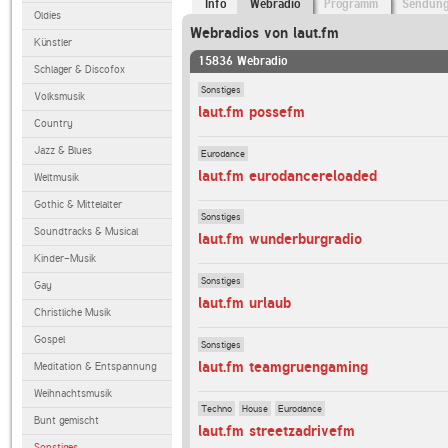
Info
Webradio
Programm
Sendun
Oldies
Webradios von laut.fm
Künstler
15836 Webradio
Schlager & Discofox
Sonstiges
Volksmusik
laut.fm possefm
Country
Jazz & Blues
Eurodance
laut.fm eurodancereloaded
Weltmusik
Gothic & Mittelalter
Sonstiges
Soundtracks & Musical
laut.fm wunderburgradio
Kinder-Musik
Sonstiges
Gay
laut.fm urlaub
Christliche Musik
Gospel
Sonstiges
laut.fm teamgruengaming
Meditation & Entspannung
Weihnachtsmusik
Techno
House
Eurodance
Bunt gemischt
laut.fm streetzadrivefm
Sonstiges