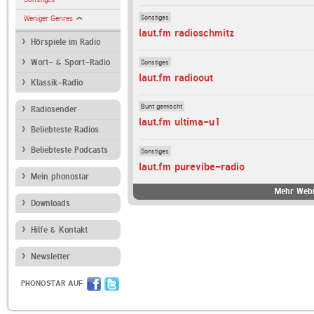
Sonstiges
Weniger Genres
laut.fm radioschmitz
Hörspiele im Radio
Sonstiges
Wort- & Sport-Radio
laut.fm radioout
Klassik-Radio
Bunt gemischt
Radiosender
laut.fm ultima-u1
Beliebteste Radios
Beliebteste Podcasts
Sonstiges
laut.fm purevibe-radio
Mein phonostar
Mehr Webr
Downloads
Hilfe & Kontakt
Newsletter
PHONOSTAR AUF