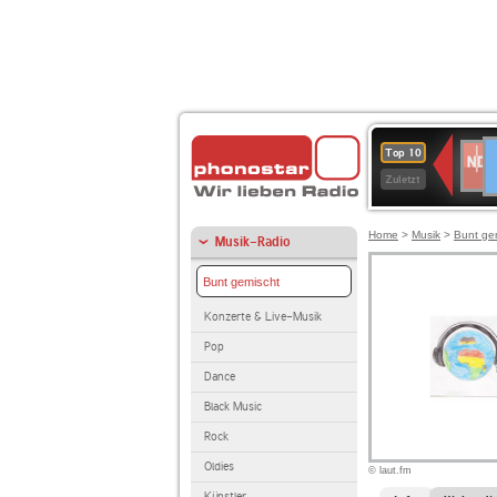
D
NDR
Top 10
2
Zuletzt
Home
>
Musik
>
Bunt ge
Musik-Radio
Bunt gemischt
Konzerte & Live-Musik
Pop
Dance
Black Music
Rock
Oldies
© laut.fm
Künstler