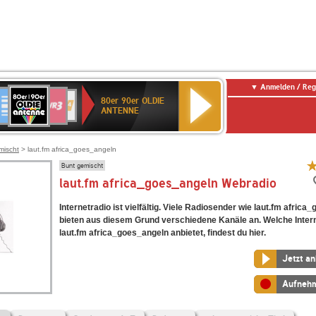
Anmelden / Reg
80er
eutschlandfunk
SWR3
WDR
SWR
80er 90er OLDIE
90er
4
Kultur
ANTENNE
OLDIE
ANTENNE
mischt
> laut.fm africa_goes_angeln
Bunt gemischt
laut.fm africa_goes_angeln Webradio
Internetradio ist vielfältig. Viele Radiosender wie laut.fm afric
bieten aus diesem Grund verschiedene Kanäle an. Welche Inter
laut.fm africa_goes_angeln anbietet, findest du hier.
Jetzt a
Aufneh