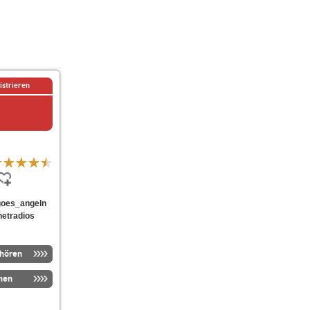
istrieren
a_goes_angeln
netradios
nhören
men