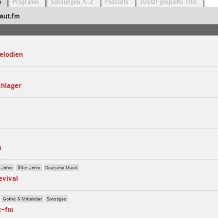
o
Programm
Sendungen A-Z
Podcasts
zuletzt gespielte Titel
aut.fm
elodien
chlager
m
 Jahre
80er Jahre
Deutsche Musik
evival
Gothic & Mittelalter
Sonstiges
z-fm