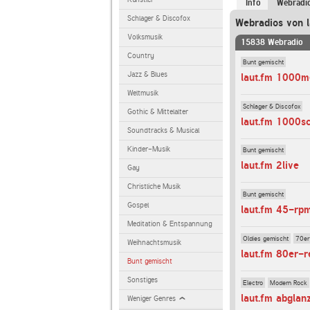
Info
Webradi
Schlager & Discofox
Webradios von l
Volksmusik
15838 Webradio
Country
Bunt gemischt
Jazz & Blues
laut.fm 1000m
Weltmusik
Schlager & Discofox
Gothic & Mittelalter
laut.fm 1000s
Soundtracks & Musical
Kinder-Musik
Bunt gemischt
laut.fm 2live
Gay
Christliche Musik
Bunt gemischt
Gospel
laut.fm 45-rp
Meditation & Entspannung
Oldies gemischt
70er
Weihnachtsmusik
laut.fm 80er-r
Bunt gemischt
Sonstiges
Electro
Modern Rock
laut.fm abglan
Weniger Genres