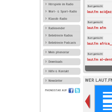
Hörspiele im Radio
Bunt gemischt
laut.fm acidjaz
Wort- & Sport-Radio
Klassik-Radio
Bunt gemischt
laut.fm afm
Radiosender
Beliebteste Radios
Bunt gemischt
Beliebteste Podcasts
laut.fm africa
Mein phonostar
Bunt gemischt
laut.fm al-den
Downloads
Hilfe & Kontakt
WER LAUT.F
Newsletter
PHONOSTAR AUF