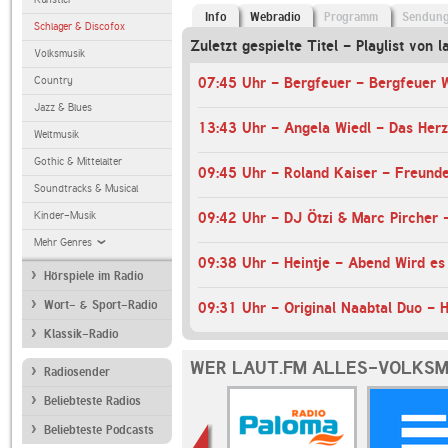
Info
Webradio
Programm
Sendun
Schlager & Discofox
Zuletzt gespielte Titel - Playlist von l
Volksmusik
Country
07:45 Uhr - Bergfeuer - Bergfeuer 
Jazz & Blues
13:43 Uhr - Angela Wiedl - Das Herz
Weltmusik
Gothic & Mittelalter
09:45 Uhr - Roland Kaiser - Freunde
Soundtracks & Musical
Kinder-Musik
09:42 Uhr - DJ Ötzi & Marc Pircher 
Mehr Genres
09:38 Uhr - Heintje - Abend Wird es
Hörspiele im Radio
Wort- & Sport-Radio
Klassik-Radio
WER LAUT.FM ALLES-VOLKSM
Radiosender
Beliebteste Radios
Beliebteste Podcasts