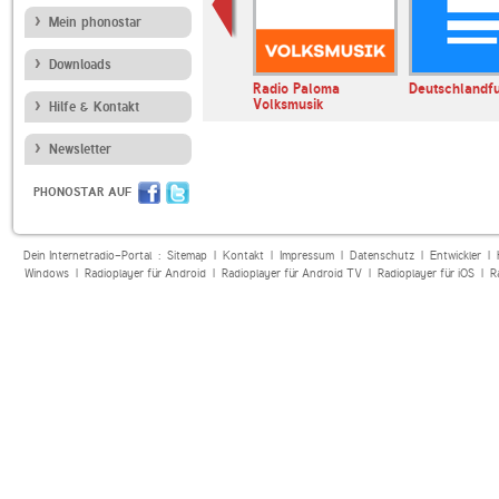
Mein phonostar
Downloads
x-Radio
Rheiderland Radio
Radio Paloma
Deutschlandf
Volksmusik
Hilfe & Kontakt
Newsletter
PHONOSTAR AUF
Dein Internetradio-Portal :
Sitemap
|
Kontakt
|
Impressum
|
Datenschutz
|
Entwickler
|
Windows
|
Radioplayer für Android
|
Radioplayer für Android TV
|
Radioplayer für iOS
|
R