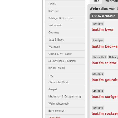
Info
Webradi
Oldies
Webradios von l
Künstler
15836 Webradio
Schlager & Discofox
Sonstiges
Volksmusik
laut.fm bwur
Country
Jazz & Blues
Sonstiges
laut.fm back-
Weltmusik
Gothic & Mittelalter
Classic Rock
Oldies 
Soundtracks & Musical
laut.fm telstar
Kinder-Musik
Sonstiges
Gay
laut.fm youralt
Christliche Musik
Gospel
Sonstiges
laut.fm surfge
Meditation & Entspannung
Weihnachtsmusik
Sonstiges
Bunt gemischt
laut.fm rockse
Sonstiges