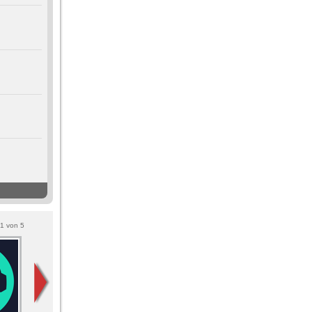
1
von
5