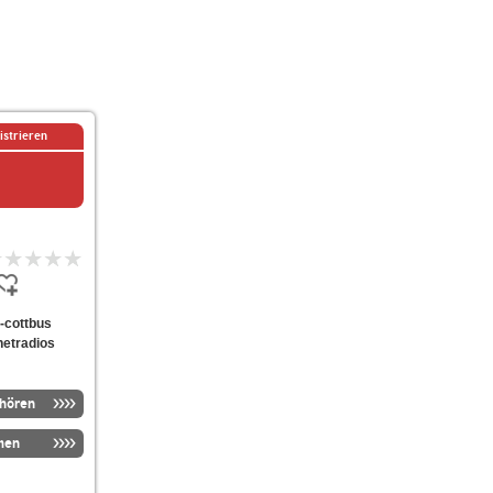
istrieren
e-cottbus
netradios
nhören
men