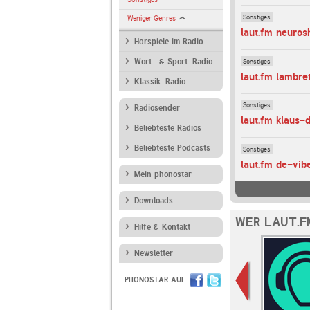
Sonstiges
Weniger Genres
laut.fm neuro
Hörspiele im Radio
Sonstiges
Wort- & Sport-Radio
laut.fm lambr
Klassik-Radio
Sonstiges
Radiosender
laut.fm klaus-d
Beliebteste Radios
Beliebteste Podcasts
Sonstiges
laut.fm de-vib
Mein phonostar
Downloads
WER LAUT.F
Hilfe & Kontakt
Newsletter
PHONOSTAR AUF