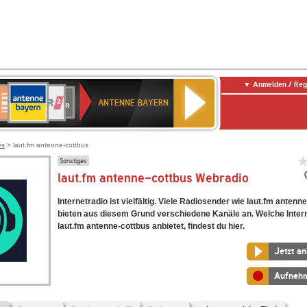
Anmelden / Reg
ANTENNE
eutschlandfunk
WDR
Deutschlandfunk
80er
SWR3
WDR
NDR
SWR
BAYERN
ANTENNE BAYERN
ltur
2
SIK
90er
4
2
Kultur
OLDIE
ANTENNE
es
> laut.fm antenne-cottbus
Sonstiges
laut.fm antenne-cottbus Webradio
Internetradio ist vielfältig. Viele Radiosender wie laut.fm antenn
bieten aus diesem Grund verschiedene Kanäle an. Welche Inter
laut.fm antenne-cottbus anbietet, findest du hier.
Jetzt a
Aufneh