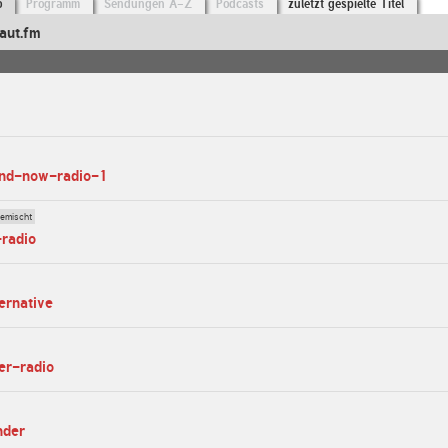
o
Programm
Sendungen A-Z
Podcasts
zuletzt gespielte Titel
aut.fm
and-now-radio-1
gemischt
-radio
ernative
ier-radio
nder