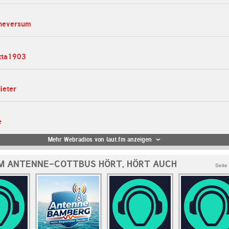
sheversum
etta1903
ieter
e
Mehr Webradios von laut.fm anzeigen
M ANTENNE-COTTBUS HÖRT, HÖRT AUCH
Seite