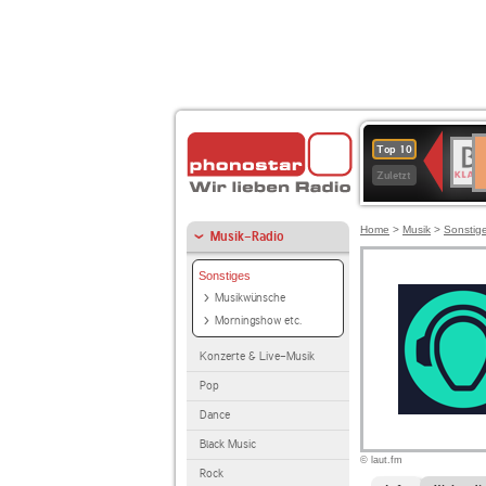
D
BR-
Top 10
Ku
KLAS
Zuletzt
Home
>
Musik
>
Sonstig
Musik-Radio
Sonstiges
Musikwünsche
Morningshow etc.
Konzerte & Live-Musik
Pop
Dance
Black Music
© laut.fm
Rock