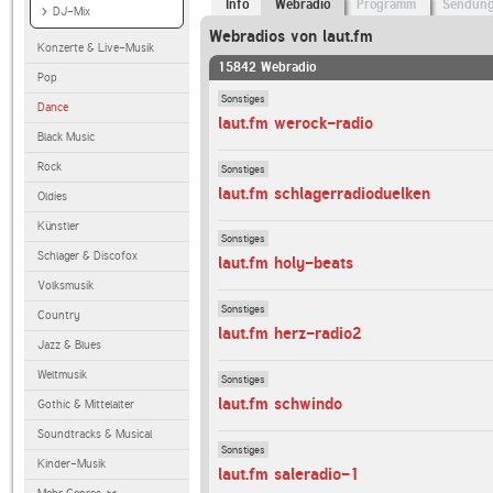
Info
Webradio
Programm
Sendun
DJ-Mix
Webradios von laut.fm
Konzerte & Live-Musik
15842 Webradio
Pop
Sonstiges
Dance
laut.fm werock-radio
Black Music
Rock
Sonstiges
laut.fm schlagerradioduelken
Oldies
Künstler
Sonstiges
Schlager & Discofox
laut.fm holy-beats
Volksmusik
Sonstiges
Country
laut.fm herz-radio2
Jazz & Blues
Weltmusik
Sonstiges
laut.fm schwindo
Gothic & Mittelalter
Soundtracks & Musical
Sonstiges
Kinder-Musik
laut.fm saleradio-1