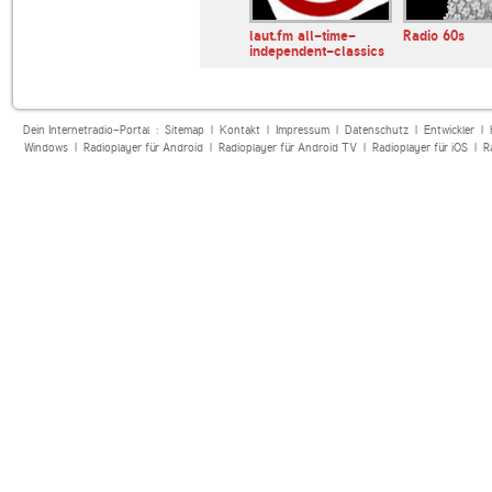
laut.fm all-time-
Radio 60s
independent-classics
Dein Internetradio-Portal :
Sitemap
|
Kontakt
|
Impressum
|
Datenschutz
|
Entwickler
|
Windows
|
Radioplayer für Android
|
Radioplayer für Android TV
|
Radioplayer für iOS
|
R