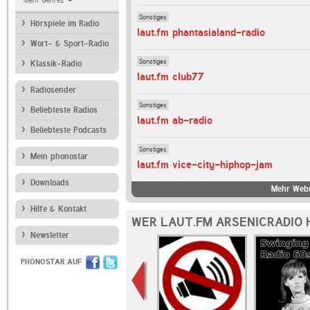
Mehr Genres
Sonstiges
Hörspiele im Radio
laut.fm phantasialand-radio
Wort- & Sport-Radio
Sonstiges
Klassik-Radio
laut.fm club77
Radiosender
Sonstiges
Beliebteste Radios
laut.fm ab-radio
Beliebteste Podcasts
Sonstiges
Mein phonostar
laut.fm vice-city-hiphop-jam
Downloads
Mehr Webr
Hilfe & Kontakt
WER LAUT.FM ARSENICRADIO 
Newsletter
PHONOSTAR AUF