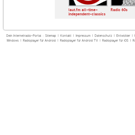
laut.fm all-time-
Radio 60s
independent-classics
Dein Internetradio-Portal :
Sitemap
|
Kontakt
|
Impressum
|
Datenschutz
|
Entwickler
|
Windows
|
Radioplayer für Android
|
Radioplayer für Android TV
|
Radioplayer für iOS
|
R