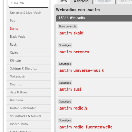
Info
Webradio
Programm
Sendun
DJ-Mix
Webradios von laut.fm
Konzerte & Live-Musik
15844 Webradio
Pop
Bunt gemischt
Dance
laut.fm skald
Black Music
Rock
Sonstiges
laut.fm nervnex
Oldies
Künstler
Sonstiges
Schlager & Discofox
laut.fm universe-musik
Volksmusik
Sonstiges
Country
laut.fm susi
Jazz & Blues
Weltmusik
Sonstiges
laut.fm radiolh
Gothic & Mittelalter
Soundtracks & Musical
Sonstiges
Kinder-Musik
laut.fm radio-fuerstenwelle