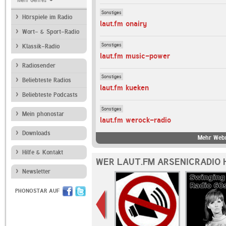
Mehr Genres
Sonstiges
Hörspiele im Radio
laut.fm onairy
Wort- & Sport-Radio
Sonstiges
Klassik-Radio
laut.fm music-power
Radiosender
Sonstiges
Beliebteste Radios
laut.fm kueken
Beliebteste Podcasts
Sonstiges
Mein phonostar
laut.fm werock-radio
Downloads
Mehr Webr
Hilfe & Kontakt
WER LAUT.FM ARSENICRADIO 
Newsletter
PHONOSTAR AUF