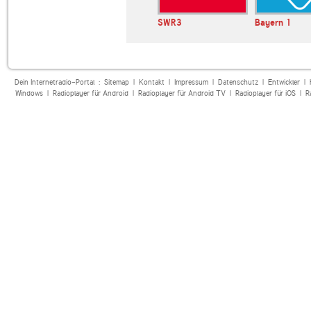
SWR3
Bayern 1
Dein Internetradio-Portal :
Sitemap
|
Kontakt
|
Impressum
|
Datenschutz
|
Entwickler
|
Windows
|
Radioplayer für Android
|
Radioplayer für Android TV
|
Radioplayer für iOS
|
R