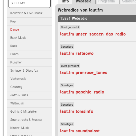
Info
Webradio
Programm
Sendun
DJ-Mix
Webradios von laut.fm
Konzerte & Live-Musik
15831 Webradio
Pop
Bunt gemischt
Dance
laut.fm unser-saeaen-das-radio
Black Music
Rock
Sonstiges
laut.fm ratteowo
Oldies
Künstler
Bunt gemischt
Schlager & Discofox
laut.fm primrose_tunes
Volksmusik
Sonstiges
Country
laut.fm popchic-radio
Jazz & Blues
Weltmusik
Sonstiges
laut.fm tomsinfo
Gothic & Mittelalter
Soundtracks & Musical
Sonstiges
Kinder-Musik
laut.fm soundpalast