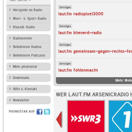
Mehr Genres
Sonstiges
Hörspiele im Radio
laut.fm radiopixel3000
Wort- & Sport-Radio
Sonstiges
Klassik-Radio
laut.fm kitenerd-radio
Radiosender
Sonstiges
Beliebteste Radios
laut.fm gemeinsam-gegen-rechts-fes
Beliebteste Podcasts
Sonstiges
Mein phonostar
laut.fm fohlenmacht
Downloads
Mehr Webr
Hilfe & Kontakt
WER LAUT.FM ARSENICRADIO 
Newsletter
PHONOSTAR AUF