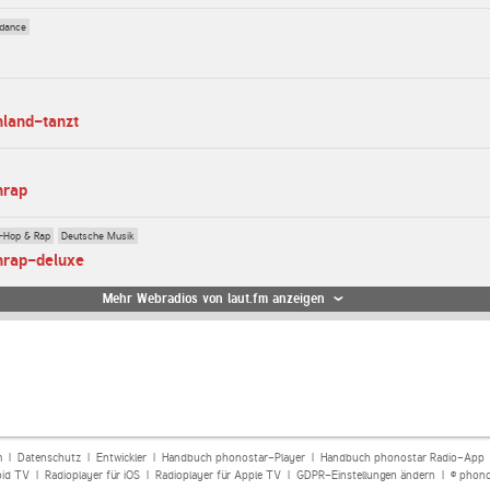
dance
hland-tanzt
hrap
-Hop & Rap
Deutsche Musik
hrap-deluxe
Mehr Webradios von laut.fm anzeigen
m
|
Datenschutz
|
Entwickler
|
Handbuch phonostar-Player
|
Handbuch phonostar Radio-App
oid TV
|
Radioplayer für iOS
|
Radioplayer für Apple TV
|
GDPR-Einstellungen ändern
| © phono