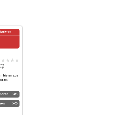
istrieren
orn bieten aus
aut.fm
nhören
men