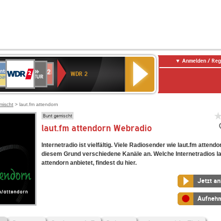
Anmelden / Reg
WDR
NTENNE
SWR
chlandfunk
Deutschlandfunk
80er
SWR3
WDR
BR-
NDR
2
WDR 2
AYERN
Kultur
r
90er
4
KLASSIK
2
OLDIE
ANTENNE
mischt
> laut.fm attendorn
Bunt gemischt
laut.fm attendorn Webradio
Internetradio ist vielfältig. Viele Radiosender wie laut.fm attend
diesem Grund verschiedene Kanäle an. Welche Internetradios l
attendorn anbietet, findest du hier.
Jetzt a
Aufneh