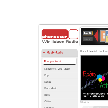
A
Deuts
Top 10
B
Kultu
Zuletzt
Home
>
Musik
>
Bunt ge
Musik-Radio
Bunt gemischt
Konzerte & Live-Musik
Pop
Dance
Black Music
Rock
Oldies
© laut.fm
Künstler