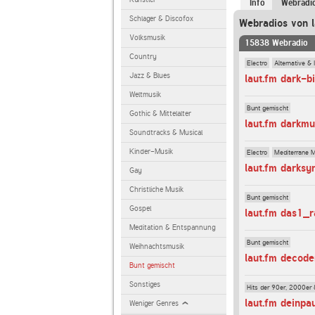
Info
Webradi
Schlager & Discofox
Webradios von l
Volksmusik
15838 Webradio
Country
Electro
Alternative & 
Jazz & Blues
laut.fm dark-bi
Weltmusik
Bunt gemischt
Gothic & Mittelalter
laut.fm darkmu
Soundtracks & Musical
Kinder-Musik
Electro
Mediterrane 
laut.fm darksy
Gay
Christliche Musik
Bunt gemischt
Gospel
laut.fm das1_r
Meditation & Entspannung
Bunt gemischt
Weihnachtsmusik
laut.fm decod
Bunt gemischt
Sonstiges
Hits der 90er, 2000er 
laut.fm deinpa
Weniger Genres