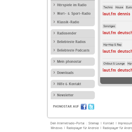
Hörspiele im Radio
Techno
House
Euro
laut.fm dennis
Wort- & Sport-Radio
Klassik-Radio
Sonstiges
laut.fm deutsc
Radiosender
Beliebteste Radios
Hip-Hop & Rap
Beliebteste Podcasts
laut.fm deutsc
Mein phonostar
Chillout & Lounge
Hip
laut.fm deutsc
Downloads
Hilfe & Kontakt
Newsletter
PHONOSTAR AUF
Dein Internetradio-Portal :
Sitemap
|
Kontakt
|
Impressu
Windows
|
Radioplayer für Android
|
Radioplayer für Andr