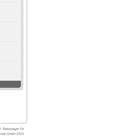
|
Radioplayer für
star GmbH 2024