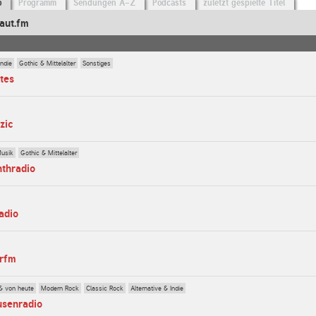
o
Programm
Sendungen A-Z
Podcasts
zuletzt gespielte Titel
aut.fm
Indie
Gothic & Mittelalter
Sonstiges
tes
zic
Musik
Gothic & Mittelalter
nthradio
adio
erfm
& von heute
Modern Rock
Classic Rock
Alternative & Indie
usenradio