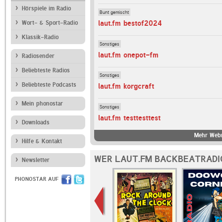
Hörspiele im Radio
Bunt gemischt
laut.fm bestof2024
Wort- & Sport-Radio
Klassik-Radio
Sonstiges
laut.fm onepot-fm
Radiosender
Beliebteste Radios
Sonstiges
Beliebteste Podcasts
laut.fm korgcraft
Mein phonostar
Sonstiges
laut.fm testtesttest
Downloads
Mehr Webr
Hilfe & Kontakt
WER LAUT.FM BACKBEATRADI
Newsletter
PHONOSTAR AUF