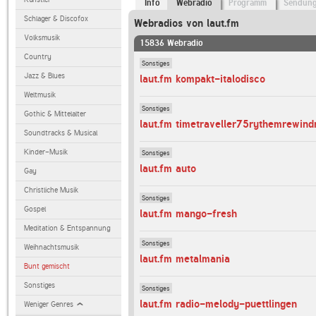
Info
Webradio
Programm
Sendun
Schlager & Discofox
Webradios von laut.fm
Volksmusik
15836 Webradio
Country
Sonstiges
Jazz & Blues
laut.fm kompakt-italodisco
Weltmusik
Sonstiges
Gothic & Mittelalter
laut.fm timetraveller75rythemrewind
Soundtracks & Musical
Kinder-Musik
Sonstiges
laut.fm auto
Gay
Christliche Musik
Sonstiges
Gospel
laut.fm mango-fresh
Meditation & Entspannung
Sonstiges
Weihnachtsmusik
laut.fm metalmania
Bunt gemischt
Sonstiges
Sonstiges
laut.fm radio-melody-puettlingen
Weniger Genres