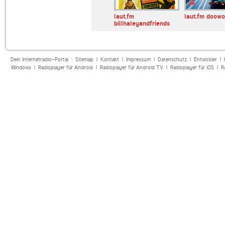
Schlager
Dieters Schlager
laut.fm
laut.fm doow
ei
Radio Die Nummer 1
billhaleyandfriends
Dein Internetradio-Portal :
Sitemap
|
Kontakt
|
Impressum
|
Datenschutz
|
Entwickler
|
Windows
|
Radioplayer für Android
|
Radioplayer für Android TV
|
Radioplayer für iOS
|
R