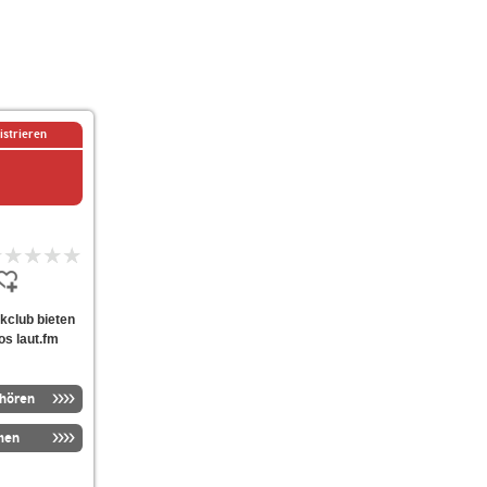
istrieren
rkclub bieten
os laut.fm
nhören
men