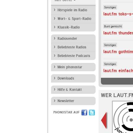
Mehr Genres
Sonstiges
Hörspiele im Radio
laut.fm toko-s-
Wort- & Sport-Radio
Bunt gemischt
Klassik-Radio
laut.fm thunde
Radiosender
Sonstiges
Beliebteste Radios
laut.fm gothti
Beliebteste Podcasts
Sonstiges
Mein phonostar
laut.fm einfac
Downloads
Hilfe & Kontakt
WER LAUT.F
Newsletter
PHONOSTAR AUF