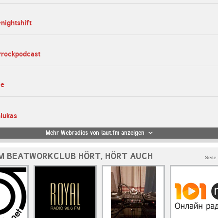
nightshift
rrockpodcast
me
hlukas
Mehr Webradios von laut.fm anzeigen
M BEATWORKCLUB HÖRT, HÖRT AUCH
Seite