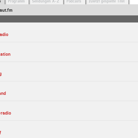
o
Programm
Sendungen A-Z
Podcasts
zuletzt gespielte Titel
aut.fm
radio
tation
g
and
-radio
f