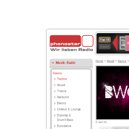
S
80er
Top 10
90er
Zuletzt
OLDI
ANT
Home
>
Musik
>
Dance
Musik-Radio
Dance
Techno
House
Trance
Hardcore
Electro
Chillout & Lounge
Dubstep &
Drum'n'Bass
© laut.fm
Eurodance