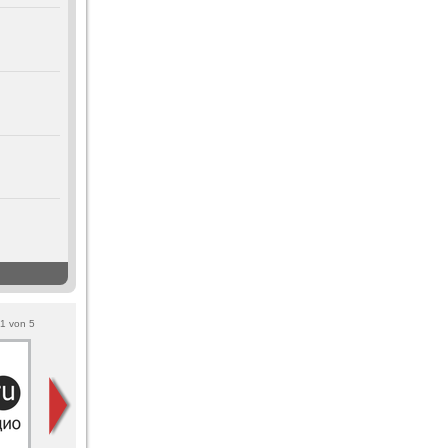
1
von
5