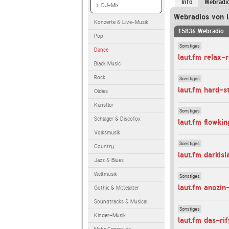
Info
Webradi
DJ-Mix
Webradios von l
Konzerte & Live-Musik
15836 Webradio
Pop
Sonstiges
Dance
laut.fm relax-
Black Music
Rock
Sonstiges
laut.fm hard-s
Oldies
Künstler
Sonstiges
Schlager & Discofox
laut.fm flowkin
Volksmusik
Sonstiges
Country
laut.fm darkisl
Jazz & Blues
Weltmusik
Sonstiges
laut.fm anozin
Gothic & Mittelalter
Soundtracks & Musical
Sonstiges
Kinder-Musik
laut.fm das-rif