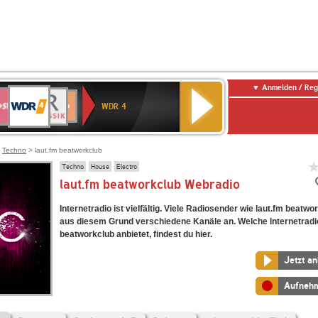
Anmelden / Reg
WDR
WR3
BR-
Deutschlandfunk
NDR
Deutschlandfunk
SWR
4
WDR 4
KLASSIK
2
Kultur
Kultur
E
ENNE
>
Techno
> laut.fm beatworkclub
Techno
House
Electro
laut.fm beatworkclub Webradio
Internetradio ist vielfältig. Viele Radiosender wie laut.fm beatwo
aus diesem Grund verschiedene Kanäle an. Welche Internetradi
beatworkclub anbietet, findest du hier.
Jetzt a
Aufneh