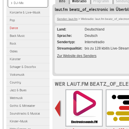
Info
Webradio
Programm
Sendun
DJ-Mix
laut.fm beatz_of_electronic im Überbl
Konzerte & Live-Musik
Sender: laut.fm
> Webradio: laut.fm beatz_of_electron
Pop
Dance
Land
Deutschland
Sprache
Deutsch
Black Music
Sendertyp
Internetradio
Rock
Streamqualität
bis zu 128 kbit/s Live-Strea
Oldies
Zur Website des Senders
Künstler
Schlager & Discofox
Volksmusik
Country
WER LAUT.FM BEATZ_OF_ELE
Jazz & Blues
Weltmusik
Gothic & Mittelalter
Soundtracks & Musical
Kinder-Musik