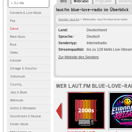
Info
Webradio
Programm
Sendun
DJ-Mix
laut.fm blue-love-radio im Überblick
Konzerte & Live-Musik
Sender: laut.fm
> Webradio: laut.fm blue-love-radio
Pop
Dance
Land
Deutschland
Sprache
Deutsch
Black Music
Sendertyp
Internetradio
Rock
Streamqualität
bis zu 128 kbit/s Live-Strea
Oldies
Zur Website des Senders
Künstler
Schlager & Discofox
Volksmusik
Country
WER LAUT.FM BLUE-LOVE-RAD
Jazz & Blues
Weltmusik
Gothic & Mittelalter
Soundtracks & Musical
Kinder-Musik