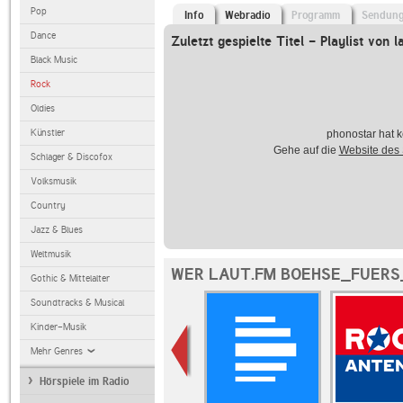
Pop
Info
Webradio
Programm
Sendun
Dance
Zuletzt gespielte Titel - Playlist von l
Black Music
Rock
Oldies
Künstler
phonostar hat k
Gehe auf die
Website des
Schlager & Discofox
Volksmusik
Country
Jazz & Blues
Weltmusik
WER LAUT.FM BOEHSE_FUERS
Gothic & Mittelalter
Soundtracks & Musical
Kinder-Musik
Mehr Genres
Hörspiele im Radio