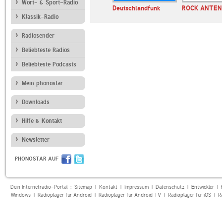
Wort- & Sport-Radio
ase.FM
Ostseewelle HIT-
Deutschlandfunk
ROCK ANTE
RADIO Mecklenburg…
Klassik-Radio
Radiosender
Beliebteste Radios
Beliebteste Podcasts
Mein phonostar
Downloads
Hilfe & Kontakt
Newsletter
PHONOSTAR AUF
Dein Internetradio-Portal :
Sitemap
|
Kontakt
|
Impressum
|
Datenschutz
|
Entwickler
|
Windows
|
Radioplayer für Android
|
Radioplayer für Android TV
|
Radioplayer für iOS
|
R