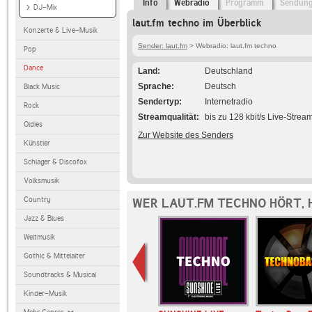
Info
Webradio
Programm
Sendun
DJ-Mix
laut.fm techno im Überblick
Konzerte & Live-Musik
Sender: laut.fm
> Webradio: laut.fm techno
Pop
Dance
Land
Deutschland
Sprache
Deutsch
Black Music
Sendertyp
Internetradio
Rock
Streamqualität
bis zu 128 kbit/s Live-Strea
Oldies
Zur Website des Senders
Künstler
Schlager & Discofox
Volksmusik
Country
WER LAUT.FM TECHNO HÖRT, 
Jazz & Blues
Weltmusik
Gothic & Mittelalter
Soundtracks & Musical
Kinder-Musik