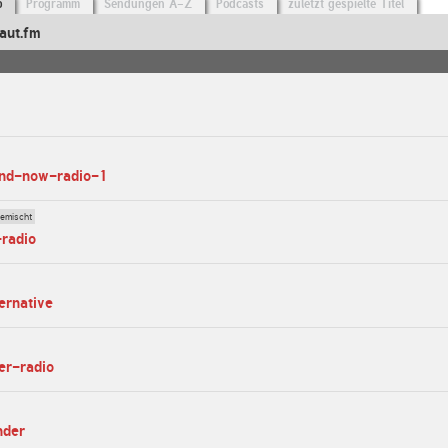
o
Programm
Sendungen A-Z
Podcasts
zuletzt gespielte Titel
aut.fm
and-now-radio-1
gemischt
-radio
ernative
ier-radio
nder