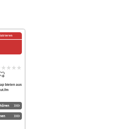
istrieren
rap bieten aus
aut.fm
nhören
men