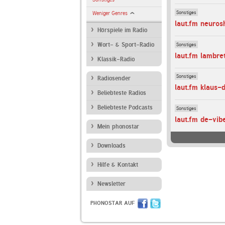
Sonstiges
Weniger Genres
laut.fm neuro
Hörspiele im Radio
Sonstiges
Wort- & Sport-Radio
laut.fm lambr
Klassik-Radio
Sonstiges
Radiosender
laut.fm klaus-d
Beliebteste Radios
Beliebteste Podcasts
Sonstiges
laut.fm de-vib
Mein phonostar
Downloads
Hilfe & Kontakt
Newsletter
PHONOSTAR AUF