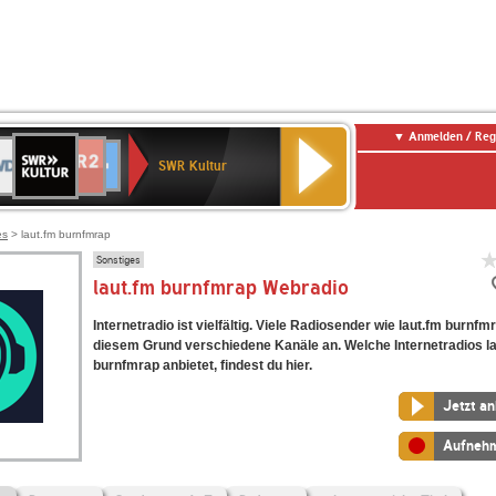
Anmelden / Reg
SWR
DR
NDR
ENNE
80er
SWR3
WDR
BR-
Deutschlandfunk
Deutschlandfunk
Kultur
SWR Kultur
2
ERN
90er
4
KLASSIK
Kultur
OLDIE
ANTENNE
es
> laut.fm burnfmrap
Sonstiges
laut.fm burnfmrap Webradio
Internetradio ist vielfältig. Viele Radiosender wie laut.fm burnfm
diesem Grund verschiedene Kanäle an. Welche Internetradios l
burnfmrap anbietet, findest du hier.
Jetzt a
Aufneh