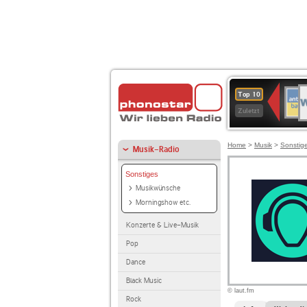
W
ANT
Top 10
2
BAY
Zuletzt
Home
>
Musik
>
Sonstig
Musik-Radio
Sonstiges
Musikwünsche
Morningshow etc.
Konzerte & Live-Musik
Pop
Dance
Black Music
© laut.fm
Rock