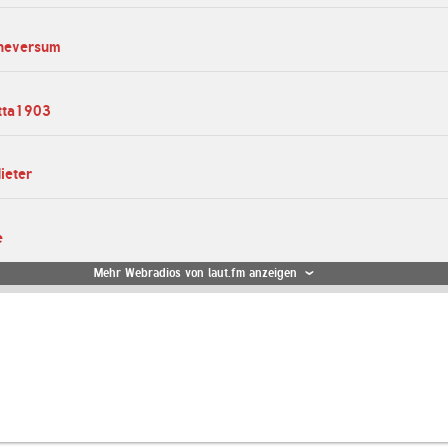
sheversum
etta1903
ieter
e
Mehr Webradios von laut.fm anzeigen