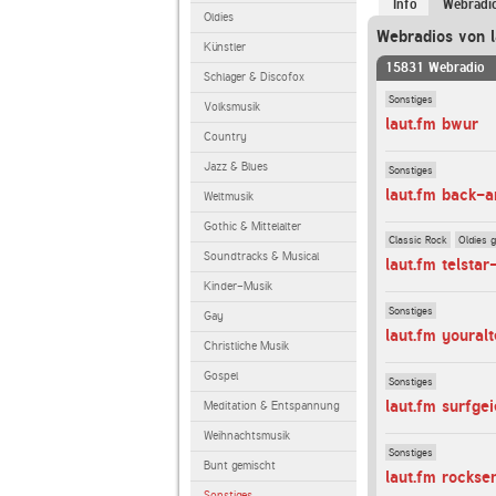
Info
Webradi
Oldies
Webradios von l
Künstler
15831 Webradio
Schlager & Discofox
Sonstiges
Volksmusik
laut.fm bwur
Country
Jazz & Blues
Sonstiges
laut.fm back-
Weltmusik
Gothic & Mittelalter
Classic Rock
Oldies 
Soundtracks & Musical
laut.fm telstar
Kinder-Musik
Sonstiges
Gay
laut.fm youralt
Christliche Musik
Gospel
Sonstiges
laut.fm surfge
Meditation & Entspannung
Weihnachtsmusik
Sonstiges
Bunt gemischt
laut.fm rockse
Sonstiges