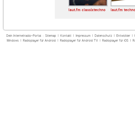
io harmony
laut.fm pizza30cm
laut.fm classixtechno
laut.fm techn
Dein Internetradio-Portal :
Sitemap
|
Kontakt
|
Impressum
|
Datenschutz
|
Entwickler
|
Windows
|
Radioplayer für Android
|
Radioplayer für Android TV
|
Radioplayer für iOS
|
R