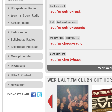
Mehr Genres
Bunt gemischt
Hörspiele im Radio
laut.fm celtic-rock
Wort- & Sport-Radio
Folk
Weltmusik gemischt
Klassik-Radio
laut.fm celtic-sounds
Radiosender
Modern Rock
Heavy Metal
Beliebteste Radios
laut.fm chaos-radio
Beliebteste Podcasts
Bunt gemischt
Mein phonostar
laut.fm chart-tipps
Downloads
Mehr Webr
Hilfe & Kontakt
WER LAUT.FM CLUBNIGHT HÖR
Newsletter
PHONOSTAR AUF