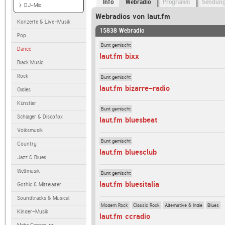
Info
Webradio
Programm
Sendun
DJ-Mix
Webradios von laut.fm
Konzerte & Live-Musik
15838 Webradio
Pop
Bunt gemischt
Dance
laut.fm bixx
Black Music
Rock
Bunt gemischt
laut.fm bizarre-radio
Oldies
Künstler
Bunt gemischt
Schlager & Discofox
laut.fm bluesbeat
Volksmusik
Bunt gemischt
Country
laut.fm bluesclub
Jazz & Blues
Weltmusik
Bunt gemischt
laut.fm bluesitalia
Gothic & Mittelalter
Soundtracks & Musical
Modern Rock
Classic Rock
Alternative & Indie
Blues
Kinder-Musik
laut.fm ccradio