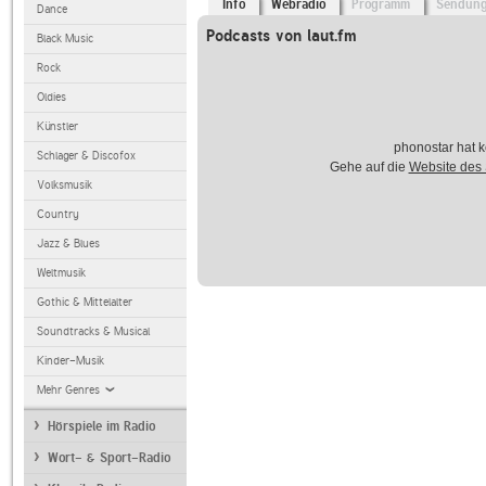
Info
Webradio
Programm
Sendun
Dance
Podcasts von laut.fm
Black Music
Rock
Oldies
Künstler
phonostar hat k
Schlager & Discofox
Gehe auf die
Website des
Volksmusik
Country
Jazz & Blues
Weltmusik
Gothic & Mittelalter
Soundtracks & Musical
Kinder-Musik
Mehr Genres
Hörspiele im Radio
Wort- & Sport-Radio