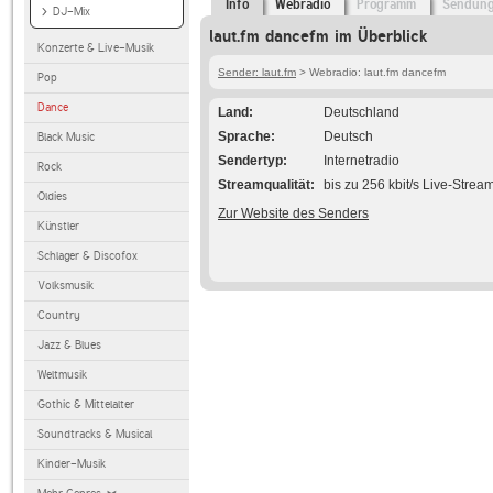
Info
Webradio
Programm
Sendun
DJ-Mix
laut.fm dancefm im Überblick
Konzerte & Live-Musik
Sender: laut.fm
> Webradio: laut.fm dancefm
Pop
Dance
Land
Deutschland
Sprache
Deutsch
Black Music
Sendertyp
Internetradio
Rock
Streamqualität
bis zu 256 kbit/s Live-Strea
Oldies
Zur Website des Senders
Künstler
Schlager & Discofox
Volksmusik
Country
Jazz & Blues
Weltmusik
Gothic & Mittelalter
Soundtracks & Musical
Kinder-Musik