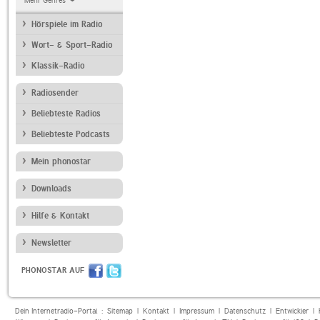
Mehr Genres
Hörspiele im Radio
Wort- & Sport-Radio
Klassik-Radio
Radiosender
Beliebteste Radios
Beliebteste Podcasts
Mein phonostar
Downloads
Hilfe & Kontakt
Newsletter
PHONOSTAR AUF
Dein Internetradio-Portal :
Sitemap
|
Kontakt
|
Impressum
|
Datenschutz
|
Entwickler
|