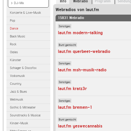
Info
Webradio
Programm
Sendun
DJ-Mix
Webradios von laut.fm
Konzerte & Live-Musik
15831 Webradio
Pop
Sonstiges
Dance
laut.fm modern-talking
Black Music
Rock
Bunt gemischt
laut.fm querbeet-webradio
Oldies
Künstler
Sonstiges
Schlager & Discofox
laut.fm msh-musik-radio
Volksmusik
Sonstiges
Country
laut.fm kratz3r
Jazz & Blues
Weltmusik
Sonstiges
laut.fm bremen-1
Gothic & Mittelalter
Soundtracks & Musical
Bunt gemischt
Kinder-Musik
laut.fm yeswecannabis