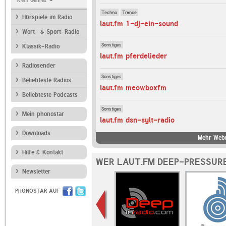
Mehr Genres
Techno
Trance
Hörspiele im Radio
laut.fm 1-dj-ein-sound
Wort- & Sport-Radio
Sonstiges
Klassik-Radio
laut.fm pferdelieder
Radiosender
Sonstiges
Beliebteste Radios
laut.fm meowboxfm
Beliebteste Podcasts
Sonstiges
Mein phonostar
laut.fm dsn-sylt-radio
Downloads
Mehr Webr
Hilfe & Kontakt
WER LAUT.FM DEEP-PRESSURE
Newsletter
PHONOSTAR AUF