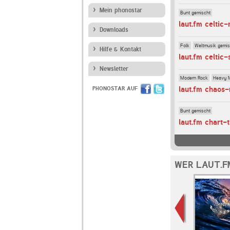
Mein phonostar
Bunt gemischt
laut.fm celtic-
Downloads
Folk
Weltmusik gemis
Hilfe & Kontakt
laut.fm celtic
Newsletter
Modern Rock
Heavy 
laut.fm chaos-
PHONOSTAR AUF
Bunt gemischt
laut.fm chart-t
WER LAUT.F