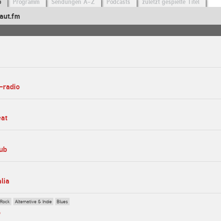
o
Programm
Sendungen A-Z
Podcasts
zuletzt gespielte Titel
aut.fm
-radio
eat
lub
alia
 Rock
Alternative & Indie
Blues
o