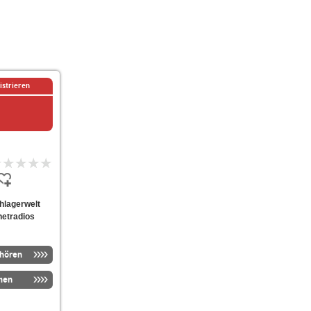
istrieren
chlagerwelt
netradios
nhören
men