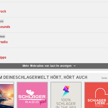
rock
cht
-sounds
Metal
radio
ipps
Mehr Webradios von laut.fm anzeigen
M DEINESCHLAGERWELT HÖRT, HÖRT AUCH
Seite