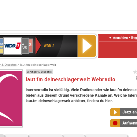
Anmelden / Reg
WDR
NTENNE
SWR
chlandfunk
Deutschlandfunk
80er
SWR3
WDR
BR-
NDR
2
WDR 2
AYERN
Kultur
r
90er
4
KLASSIK
2
OLDIE
ANTENNE
r & Discofox
> laut.fm deineschlagerwelt
Schlager & Discofox
laut.fm deineschlagerwelt Webradio
Internetradio ist vielfältig. Viele Radiosender wie laut.fm deines
bieten aus diesem Grund verschiedene Kanäle an. Welche Inter
laut.fm deineschlagerwelt anbietet, findest du hier.
Jetzt a
Aufneh