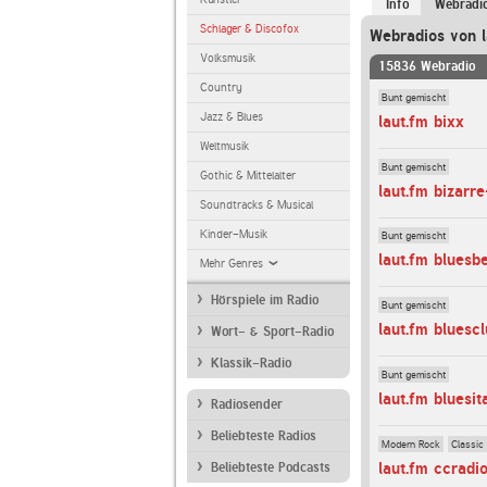
Info
Webradi
Schlager & Discofox
Webradios von l
Volksmusik
15836 Webradio
Country
Bunt gemischt
Jazz & Blues
laut.fm bixx
Weltmusik
Bunt gemischt
Gothic & Mittelalter
laut.fm bizarre
Soundtracks & Musical
Kinder-Musik
Bunt gemischt
laut.fm bluesb
Mehr Genres
Hörspiele im Radio
Bunt gemischt
laut.fm bluesc
Wort- & Sport-Radio
Klassik-Radio
Bunt gemischt
laut.fm bluesit
Radiosender
Beliebteste Radios
Modern Rock
Classic
laut.fm ccradi
Beliebteste Podcasts