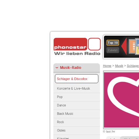
A
Deuts
Top 10
B
Kultu
Zuletzt
Home
>
Musik
>
Schlage
Musik-Radio
Schlager & Discofox
Konzerte & Live-Musik
Pop
Dance
Black Music
Rock
Oldies
© laut.fm
Künstler