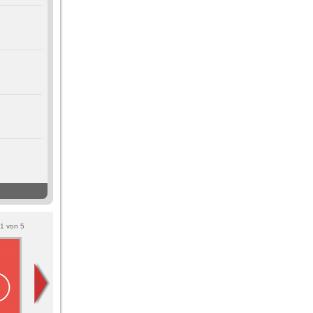
1
von
5