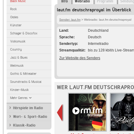
Black Music
Info
Webradio
Programm
Sendun
Rock
laut.fm deutschraproyal im Überblick
Oldies
Sender: laut.fm
> Webradio: laut.fm deutschraproyal
Künstler
Land
Deutschland
Schlager & Discofox
Sprache
Deutsch
Volksmusik
Sendertyp
Internetradio
Country
Streamqualität
bis zu 128 kbit/s Live-Strea
Jazz & Blues
Zur Website des Senders
Weltmusik
Gothic & Mittelalter
Soundtracks & Musical
WER LAUT.FM DEUTSCHRAPRO
Kinder-Musik
Mehr Genres
Hörspiele im Radio
Wort- & Sport-Radio
Klassik-Radio