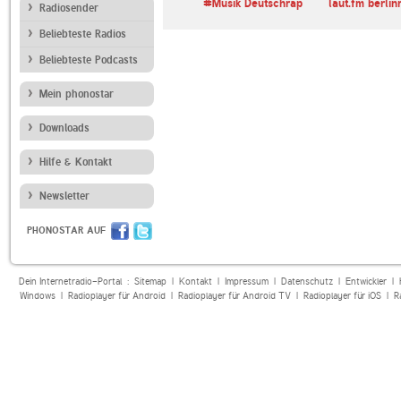
loma
ByteFM
#Musik Deutschrap
laut.fm berlin
Radiosender
Beliebteste Radios
Beliebteste Podcasts
Mein phonostar
Downloads
Hilfe & Kontakt
Newsletter
PHONOSTAR AUF
Dein Internetradio-Portal :
Sitemap
|
Kontakt
|
Impressum
|
Datenschutz
|
Entwickler
|
Windows
|
Radioplayer für Android
|
Radioplayer für Android TV
|
Radioplayer für iOS
|
R