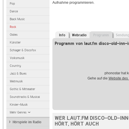
Aufnahme programmieren.
Pop
Dance
Black Music
Rock
Oldies
Info
Webradio
Programm
Sendun
Künstler
Programm von laut.fm disco-old-inn-i
Schlager & Discofox
Volksmusik
Country
phonostar hat k
Jazz & Blues
Gehe auf die
Website des
Weltmusik
Gothic & Mittelalter
Soundtracks & Musical
Kinder-Musik
Mehr Genres
WER LAUT.FM DISCO-OLD-INN
Hörspiele im Radio
HÖRT, HÖRT AUCH