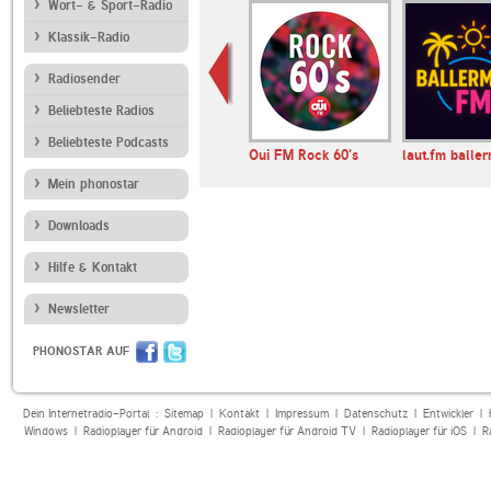
Wort- & Sport-Radio
Klassik-Radio
Radiosender
Beliebteste Radios
Beliebteste Podcasts
Radio
MDR JUMP
Oui FM Rock 60's
laut.fm balle
Mein phonostar
Downloads
Hilfe & Kontakt
Newsletter
PHONOSTAR AUF
Dein Internetradio-Portal :
Sitemap
|
Kontakt
|
Impressum
|
Datenschutz
|
Entwickler
|
Windows
|
Radioplayer für Android
|
Radioplayer für Android TV
|
Radioplayer für iOS
|
R