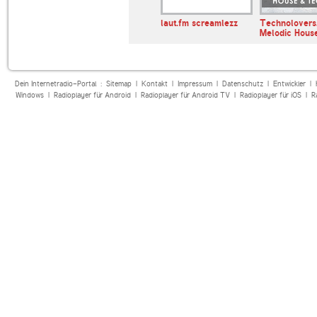
andfunk
SUNSHINE LIVE
laut.fm screamlezz
Technolovers
Melodic Hous
Dein Internetradio-Portal :
Sitemap
|
Kontakt
|
Impressum
|
Datenschutz
|
Entwickler
|
Windows
|
Radioplayer für Android
|
Radioplayer für Android TV
|
Radioplayer für iOS
|
R