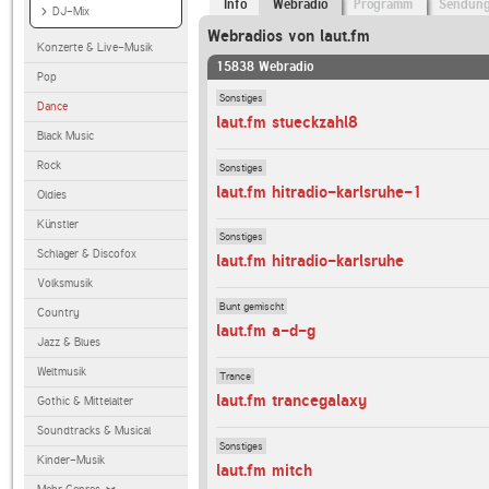
Info
Webradio
Programm
Sendun
DJ-Mix
Webradios von laut.fm
Konzerte & Live-Musik
15838 Webradio
Pop
Sonstiges
Dance
laut.fm stueckzahl8
Black Music
Rock
Sonstiges
laut.fm hitradio-karlsruhe-1
Oldies
Künstler
Sonstiges
Schlager & Discofox
laut.fm hitradio-karlsruhe
Volksmusik
Bunt gemischt
Country
laut.fm a-d-g
Jazz & Blues
Weltmusik
Trance
laut.fm trancegalaxy
Gothic & Mittelalter
Soundtracks & Musical
Sonstiges
Kinder-Musik
laut.fm mitch