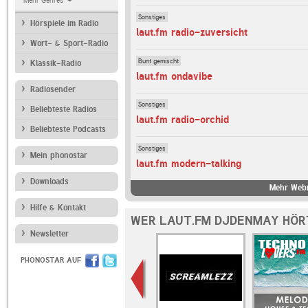
Mehr Genres
Sonstiges
Hörspiele im Radio
laut.fm radio-zuversicht
Wort- & Sport-Radio
Bunt gemischt
Klassik-Radio
laut.fm ondavibe
Radiosender
Sonstiges
Beliebteste Radios
laut.fm radio-orchid
Beliebteste Podcasts
Sonstiges
Mein phonostar
laut.fm modern-talking
Downloads
Mehr Webr
Hilfe & Kontakt
WER LAUT.FM DJDENMAY HÖR
Newsletter
PHONOSTAR AUF