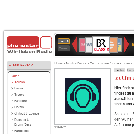
BR-
WDR
Deutschlandfunk
SWR3
Deutschlandfunk
80er
NDR
ANTENNE
SWR
Top 10
KLASSIK
B
4
Kultur
90er
2
BAYERN
Kultur
Zuletzt
OLDIE
ANTENNE
Home
>
Musik
>
Dance
>
Techno
> laut.fm djskyhunterrad
Musik-Radio
Techno
Hard
Dance
laut.fm
Techno
Hier findes
House
findest du 
Trance
auswählen. 
Hardcore
finden und 
Electro
Chillout & Lounge
Sollte eine
den 'Aufneh
Dubstep &
Drum'n'Bass
Aufnahme p
© laut.fm
Eurodance