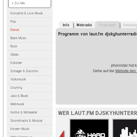
DJ-Mix
Konzerte & Live-Musik
Pop
Info
Webradio
Programm
Sendun
Dance
Programm von laut.fm djskyhunterradi
Black Music
Rock
Oldies
Künstler
phonostar hat k
Gehe auf die
Website des
Schlager & Discofox
Volksmusik
Country
Jazz & Blues
Weltmusik
WER LAUT.FM DJSKYHUNTERR
Gothic & Mittelalter
Soundtracks & Musical
Kinder-Musik