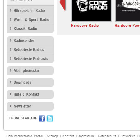
Mehr Genres
Hörspiele im Radio
Wort- & Sport-Radio
lectrofreaks
Back2Noize
Hardcore Radio
Hardcore Pow
Klassik-Radio
Radiosender
Beliebteste Radios
Beliebteste Podcasts
Mein phonostar
Downloads
Hilfe & Kontakt
Newsletter
PHONOSTAR AUF
Dein Internetradio-Portal :
Sitemap
|
Kontakt
|
Impressum
|
Datenschutz
|
Entwickler
|