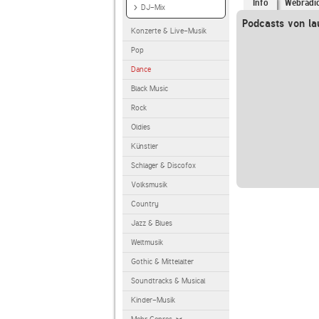
Info
Webradi
DJ-Mix
Podcasts von la
Konzerte & Live-Musik
Pop
Dance
Black Music
Rock
Oldies
Künstler
Schlager & Discofox
Volksmusik
Country
Jazz & Blues
Weltmusik
Gothic & Mittelalter
Soundtracks & Musical
Kinder-Musik