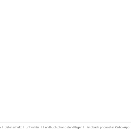
m
|
Datenschutz
|
Entwickler
|
Handbuch phonostar-Player
|
Handbuch phonostar Radio-App