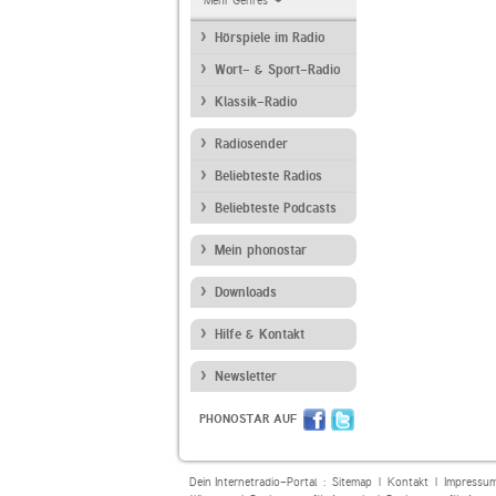
Mehr Genres
Hörspiele im Radio
Wort- & Sport-Radio
Klassik-Radio
Radiosender
Beliebteste Radios
Beliebteste Podcasts
Mein phonostar
Downloads
Hilfe & Kontakt
Newsletter
PHONOSTAR AUF
Dein Internetradio-Portal :
Sitemap
|
Kontakt
|
Impressu